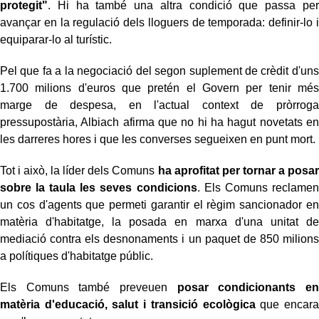
protegit"
. Hi ha també una altra condició que passa per
avançar en la regulació dels lloguers de temporada: definir-lo i
equiparar-lo al turístic.
Pel que fa a la negociació del segon suplement de crèdit d'uns
1.700 milions d'euros que pretén el Govern per tenir més
marge de despesa, en l'actual context de pròrroga
pressupostària, Albiach afirma que no hi ha hagut novetats en
les darreres hores i que les converses segueixen en punt mort.
Tot i això, la líder dels Comuns
ha aprofitat per tornar a posar
sobre la taula les seves condicions
. Els Comuns reclamen
un cos d'agents que permeti garantir el règim sancionador en
matèria d'habitatge, la posada en marxa d'una unitat de
mediació contra els desnonaments i un paquet de 850 milions
a polítiques d'habitatge públic.
Els Comuns també preveuen
posar condicionants en
matèria d'educació, salut i transició ecològica
que encara