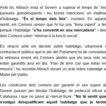
Amb tot, Albiach insta el Govern a superar el temps de "les
paraules grandiloqüents i les bones intencions" en matèria
d'habitatge.
"És el temps dels fets"
, insisteix. En aquest
sentit, els Comuns avisen que hi ha una "feina ingent" a fer
perquè l'habitatge
"s'ha convertit en una mercaderia"
i des
dels Comuns volen "retornar-li la funció social".
En relació amb els decrets sobre habitatge, urbanisme i
contractació pública que el ple del Parlament ha de convalidar
la setmana vinent, els Comuns alerten que els seus vots no
estan garantits avui en dia. "Han de tenir clar que estan en
minoria", ha recordat Albiach durant un acte sobre habitatge a
Mollet del Vallès.
Les condicions dels comuns per garantir el seu suport al
Govern passen per blindar l'habitatge de protecció oficial a
Catalunya i que no passi al mercat lliure:
"No té sentit que
s’estigui desqualificant aquell habitatge que ja tenim