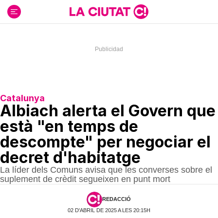
Ir
al
contenido
Catalunya
Albiach alerta el Govern que
està "en temps de
descompte" per negociar el
decret d'habitatge
La líder dels Comuns avisa que les converses sobre el
suplement de crèdit segueixen en punt mort
REDACCIÓ
02 D'ABRIL DE 2025 A LES 20:15H