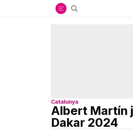
Ir
Cercar
al
contenido
Catalunya
Albert Martín j
Dakar 2024