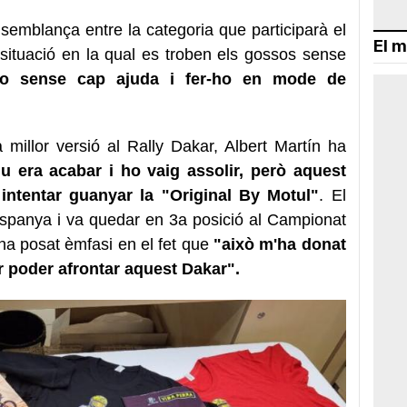
semblança entre la categoria que participarà el
El m
 situació en la qual es troben els gossos sense
o sense cap ajuda i fer-ho en mode de
a millor versió al Rally Dakar, Albert Martín ha
tiu era acabar i ho vaig assolir, però aquest
intentar guanyar la "Original By Motul"
. El
spanya i va quedar en 3a posició al Campionat
ha posat èmfasi en el fet que
"això m'ha donat
r poder afrontar aquest Dakar".