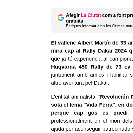
Afegir
La Ciutat
com a font pr
gratuïta
Estigues informat amb les últimes notíc
El vallenc Albert Martín de 33 a
mira cap al Rally Dakar 2024 q
que ja té experiència al campiona
Huqvarna 450 Rally de 73 cv
juntament amb amics i familiar 
altre aventura pel Dakar.
L'entitat animalista
"Revolución Pa
sota el lema "Vida Ferra",
en do
perquè cap gos es quedi 
professionalment en el món dels
ajuda per aconseguir patrocinador