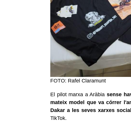
FOTO: Rafel Claramunt
El pilot marxa a Aràbia
sense hav
mateix model que va córrer l'a
Dakar a les seves xarxes socia
TikTok.