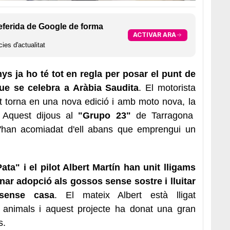
eferida de Google de forma
ACTIVAR ARA
ies d'actualitat
nys ja ho té tot en regla per posar el punt de
ue se celebra a Aràbia Saudita
. El motorista
t torna en una nova edició i amb moto nova, la
. Aquest dijous al
"Grupo 23"
de Tarragona
s'han acomiadat d'ell abans que emprengui un
ta" i el pilot Albert Martín han unit lligams
nar adopció als gossos sense sostre i lluitar
sense casa
. El mateix Albert està lligat
 animals i aquest projecte ha donat una gran
s.