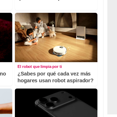
El robot que limpia por ti
 no
¿Sabes por qué cada vez más
hogares usan robot aspirador?