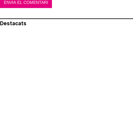
Destacats
El més llegit
Avís legal
Política de privacitat
Política de cookies
Qui som
Contacte
Xarxes socials