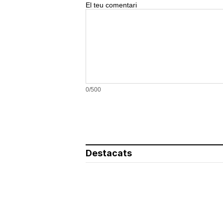
El teu comentari
0/500
Destacats