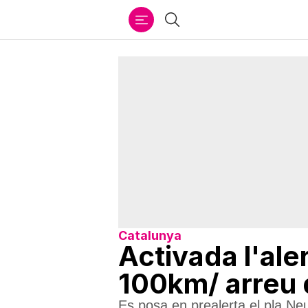
Ir
Cercar
al
contenido
Catalunya
Activada l'ale
100km/ arreu 
Es posa en prealerta el pla Neu