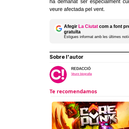
ha demanat ser especialment cu
veure afectada pel vent.
Afegir
La Ciutat
com a font pr
gratuïta
Estigues informat amb les últimes notíc
Sobre l'autor
REDACCIÓ
Veure biografia