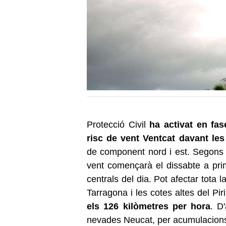
Protecció Civil
ha activat en fas
risc de vent Ventcat davant le
de component nord i est. Segons 
vent començarà el dissabte a prime
centrals del dia. Pot afectar tota
Tarragona i les cotes altes del Pir
els 126 kilòmetres per hora
. D
nevades Neucat, per acumulacions d