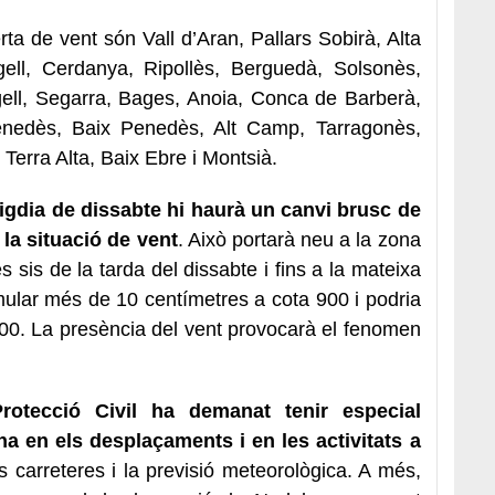
ta de vent són Vall d’Aran, Pallars Sobirà, Alta
gell, Cerdanya, Ripollès, Berguedà, Solsonès,
gell, Segarra, Bages, Anoia, Conca de Barberà,
Penedès, Baix Penedès, Alt Camp, Tarragonès,
Terra Alta, Baix Ebre i Montsià.
migdia de dissabte hi haurà un canvi brusc de
 la situació de vent
. Això portarà neu a la zona
es sis de la tarda del dissabte i fins a la mateixa
lar més de 10 centímetres a cota 900 i podria
00. La presència del vent provocarà el fenomen
Protecció Civil ha demanat tenir especial
 en els desplaçaments i en les activitats a
les carreteres i la previsió meteorològica. A més,