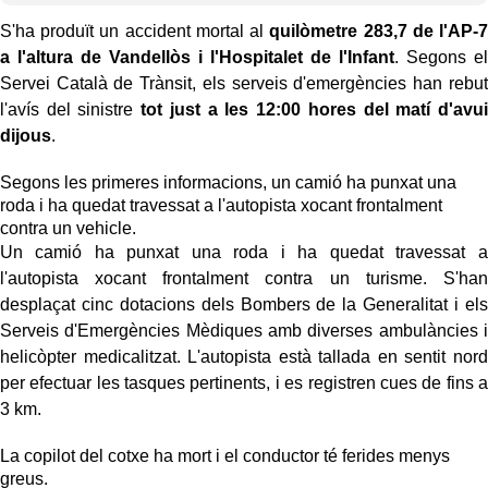
S'ha produït un accident mortal al
quilòmetre 283,7 de l'AP-7
a l'altura de Vandellòs i l'Hospitalet de l'Infant
. Segons el
Servei Català de Trànsit, els serveis d'emergències han rebut
l'avís del sinistre
tot just a les 12:00 hores del matí d'avui
dijous
.
Segons les primeres informacions, un camió ha punxat una
roda i ha quedat travessat a l'autopista xocant frontalment
contra un vehicle.
Un camió ha punxat una roda i ha quedat travessat a
l'autopista xocant frontalment contra un turisme. S'han
desplaçat cinc dotacions dels Bombers de la Generalitat i els
Serveis d'Emergències Mèdiques amb diverses ambulàncies i
helicòpter medicalitzat. L'autopista està tallada en sentit nord
per efectuar les tasques pertinents, i es registren cues de fins a
3 km.
La copilot del cotxe ha mort i el conductor té ferides menys
greus.