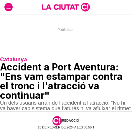
Ir
al
contenido
Catalunya
Accident a Port Aventura:
"Ens vam estampar contra
el tronc i l'atracció va
continuar"
Un dels usuaris arran de l’accident a l’atracció: “No hi
va haver cap sistema que l’aturés ni va afluixar el ritme”
REDACCIÓ
15 DE FEBRER DE 2024 A LES 08:50H