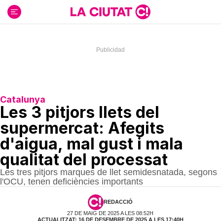
Ir
al
contenido
Catalunya
Les 3 pitjors llets del
supermercat: Afegits
d'aigua, mal gust i mala
qualitat del processat
Les tres pitjors marques de llet semidesnatada, segons
l'OCU, tenen deficiències importants
REDACCIÓ
27 DE MAIG DE 2025 A LES 08:52H
ACTUALITZAT: 16 DE DESEMBRE DE 2025 A LES 17:40H