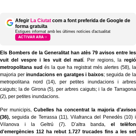
Afegir
La Ciutat
com a font preferida de Google de
forma gratuïta
Estigues informat amb les últimes notícies d'actualitat
ACTIVAR ARA
Els Bombers de la Generalitat han atès 79 avisos entre les
vuit del vespre i les vuit del matí
. Per regions, la
regió
metropolitana sud
és la que ha registrat més alertes (58), la
majoria per
inundacions en garatges i baixos
; seguida de la
metropolitana nord (14), per petites inundacions i arbres
caiguts; la de Girona (5), per arbres caiguts; i la de Tarragona
(2), per petites inundacions.
Per municipis,
Cubelles ha concentrat la majoria d'avisos
(36),
seguida de Terrassa (11), Vilafranca del Penedès (10) i
Vilanova i la Geltrú (7). D'altra banda,
el telèfon
d'emergències 112 ha rebut 1.727 trucades fins a les set