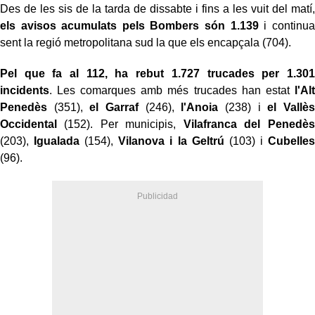
Des de les sis de la tarda de dissabte i fins a les vuit del matí,
els avisos acumulats pels Bombers són 1.139
i continua
sent la regió metropolitana sud la que els encapçala (704).
Pel que fa al 112, ha rebut 1.727 trucades per 1.301
incidents
. Les comarques amb més trucades han estat
l'Alt
Penedès
(351),
el Garraf
(246),
l'Anoia
(238) i
el Vallès
Occidental
(152). Per municipis,
Vilafranca del Penedès
(203),
Igualada
(154),
Vilanova i la Geltrú
(103) i
Cubelles
(96).