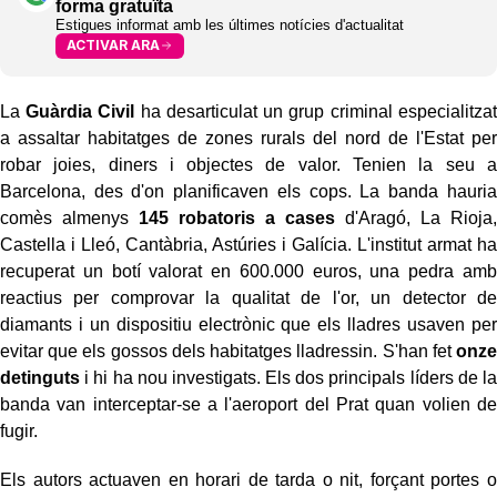
forma gratuïta
Estigues informat amb les últimes notícies d'actualitat
ACTIVAR ARA
La
Guàrdia Civil
ha desarticulat un grup criminal especialitzat
a assaltar habitatges de zones rurals del nord de l'Estat per
robar joies, diners i objectes de valor. Tenien la seu a
Barcelona, des d'on planificaven els cops. La banda hauria
comès almenys
145 robatoris a cases
d'Aragó, La Rioja,
Castella i Lleó, Cantàbria, Astúries i Galícia. L'institut armat ha
recuperat un botí valorat en 600.000 euros, una pedra amb
reactius per comprovar la qualitat de l'or, un detector de
diamants i un dispositiu electrònic que els lladres usaven per
evitar que els gossos dels habitatges lladressin. S'han fet
onze
detinguts
i hi ha nou investigats. Els dos principals líders de la
banda van interceptar-se a l'aeroport del Prat quan volien de
fugir.
Els autors actuaven en horari de tarda o nit, forçant portes o