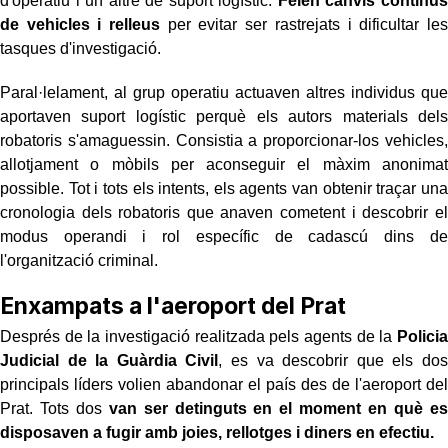
d'operatiu i un altre de suport logístic.
Feien canvis continus
de vehicles i relleus
per evitar ser rastrejats i dificultar les
tasques d'investigació.
Paral·lelament, al grup operatiu actuaven altres individus que
aportaven suport logístic perquè els autors materials dels
robatoris s'amaguessin. Consistia a proporcionar-los vehicles,
allotjament o mòbils per aconseguir el màxim anonimat
possible. Tot i tots els intents, els agents van obtenir traçar una
cronologia dels robatoris que anaven cometent i descobrir el
modus operandi i rol específic de cadascú dins de
l'organització criminal.
Enxampats a l'aeroport del Prat
Després de la investigació realitzada pels agents de la
Policia
Judicial de la Guàrdia Civil
, es va descobrir que els dos
principals líders volien abandonar el país des de l'aeroport del
Prat. Tots dos
van ser detinguts en el moment en què es
disposaven a fugir amb joies, rellotges i diners en efectiu.