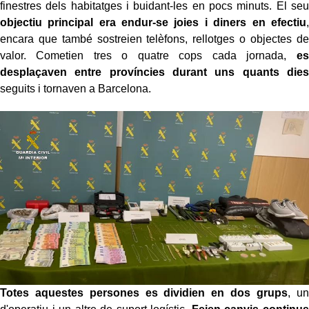
finestres dels habitatges i buidant-les en pocs minuts. El seu
objectiu principal era endur-se joies i diners en efectiu
,
encara que també sostreien telèfons, rellotges o objectes de
valor. Cometien tres o quatre cops cada jornada,
es
desplaçaven entre províncies durant uns quants dies
seguits i tornaven a Barcelona.
Totes aquestes persones es dividien en dos grups
, un