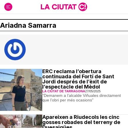
Ir
al
contenido
Ariadna Samarra
ERC reclama l’obertura
continuada del Fortí de Sant
Jordi després de l’èxit de
l’espectacle del Mèdol
LA CIUTAT DE TARRAGONA
27/05/2025
"Demanem a l’alcalde Viñuales directament
que l’obri per més ocasions"
Apareixen a Riudecols les cinc
gosses robades del terreny de
Duesaigües