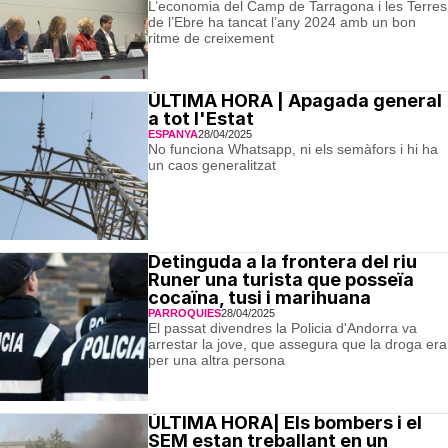
L’economia del Camp de Tarragona i les Terres
de l’Ebre ha tancat l’any 2024 amb un bon
ritme de creixement
ÚLTIMA HORA | Apagada general
a tot l'Estat
ESPANYA
28/04/2025
No funciona Whatsapp, ni els semàfors i hi ha
un caos generalitzat
Detinguda a la frontera del riu
Runer una turista que posseïa
cocaïna, tusi i marihuana
PARROQUIES
28/04/2025
El passat divendres la Policia d'Andorra va
arrestar la jove, que assegura que la droga era
per una altra persona
ÚLTIMA HORA| Els bombers i el
SEM estan treballant en un