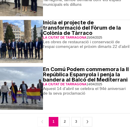
municipals els dilluns
Inicia el projecte de
transformació del Fòrum de la
Colònia de Tàrraco
LA CIUTAT DE TARRAGONA
15/04/2025
Les obres de restauració i conservació de
l'espai començaran el pròxim dimarts 22 d'abril
En Comú Podem commemora la II
República Espanyola i penja la
bandera al Balcó del Mediterrani
LA CIUTAT DE TARRAGONA
14/04/2025
Aquest 14 d'abril se celebra el 94è aniversari
de la seva proclamació
1
2
3