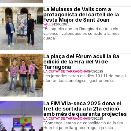
La Mulassa de Valls com a
protagonista del cartell de la
Festa Major de Sant Joan
VALLS
12/05/2025
"És aquella que en l’imaginari de tots els
vallencs i vallenques es considera la més
guapa"
La plaça del Fòrum acull la 8a
edició de la Fira del Vi de
Tarragona
LA CIUTAT DE TARRAGONA
09/05/2025
Les jornades seran els dies 10 i 11 de maig i
oferiran tasts enològics i gastronòmics
La FiM Vila-seca 2025 dona el
tret de sortida a la 21a edició
amb més de quaranta projectes
LA CIUTAT DE TARRAGONA
08/05/2025
"Comença l'etapa de consolidació de la fira.
Hem fet ja un llarg recorregut i ja està