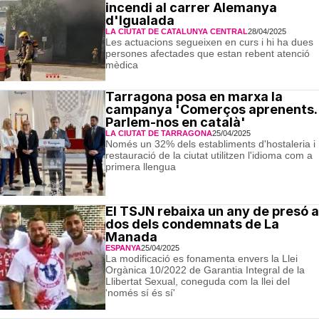
incendi al carrer Alemanya
d'Igualada
LA CIUTAT DE CATALUNYA CENTRAL
28/04/2025
Les actuacions segueixen en curs i hi ha dues
persones afectades que estan rebent atenció
mèdica
Tarragona posa en marxa la
campanya 'Comerços aprenents.
Parlem-nos en català'
LA CIUTAT DE TARRAGONA
25/04/2025
Només un 32% dels establiments d'hostaleria i
restauració de la ciutat utilitzen l'idioma com a
primera llengua
El TSJN rebaixa un any de presó a
dos dels condemnats de La
Manada
ESPANYA
25/04/2025
La modificació es fonamenta envers la Llei
Orgànica 10/2022 de Garantia Integral de la
Llibertat Sexual, coneguda com la llei del
'només sí és sí'