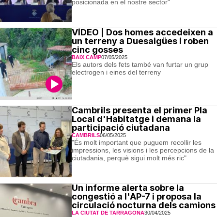
posicionada en el nostre sector"
VÍDEO | Dos homes accedeixen a
un terreny a Duesaigües i roben
cinc gosses
BAIX CAMP
07/05/2025
Els autors dels fets també van furtar un grup
electrogen i eines del terreny
Cambrils presenta el primer Pla
Local d'Habitatge i demana la
participació ciutadana
CAMBRILS
06/05/2025
"És molt important que puguem recollir les
impressions, les visions i les percepcions de la
ciutadania, perquè sigui molt més ric"
Un informe alerta sobre la
congestió a l'AP-7 i proposa la
circulació nocturna dels camions
LA CIUTAT DE TARRAGONA
30/04/2025