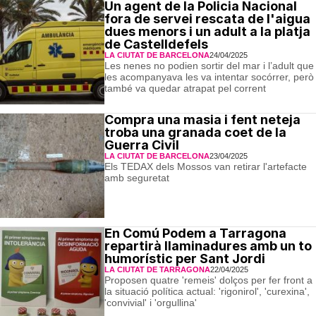
Un agent de la Policia Nacional
fora de servei rescata de l'aigua
dues menors i un adult a la platja
de Castelldefels
LA CIUTAT DE BARCELONA
24/04/2025
Les nenes no podien sortir del mar i l’adult que
les acompanyava les va intentar socórrer, però
també va quedar atrapat pel corrent
Compra una masia i fent neteja
troba una granada coet de la
Guerra Civil
LA CIUTAT DE BARCELONA
23/04/2025
Els TEDAX dels Mossos van retirar l'artefacte
amb seguretat
En Comú Podem a Tarragona
repartirà llaminadures amb un to
humorístic per Sant Jordi
LA CIUTAT DE TARRAGONA
22/04/2025
Proposen quatre 'remeis' dolços per fer front a
la situació política actual: 'rigonirol', 'curexina',
'convivial' i 'orgullina'