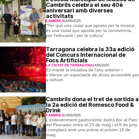
Cambrils celebra el seu 40è
aniversari amb diverses
activitats
CAMBRILS
15/05/2025
“Per què una ciutat que aposta per la música,
és una ciutat que aposta per la convivència,
per l’educació i per la cultura”
Tarragona celebra la 33a edició
del Concurs Internacional de
Focs Artificials
LA CIUTAT DE TARRAGONA
14/05/2025
Es manté la iniciativa de l’any anterior i
s’ofereix un espectacle de drons accessible per
a tothom
Cambrils dona el tret de sortida a
la 2a edició del Romesco Food &
Drink
CAMBRILS
13/05/2025
L'esdeveniment gastronòmic tindrà lloc al Parc
del Pescador entre el 23 de maig i el 8 de juny,
i comptarà amb una prèvia el pròxim 16 de
maig