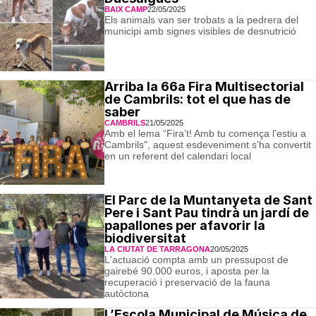
BAIX CAMP
22/05/2025
Els animals van ser trobats a la pedrera del
municipi amb signes visibles de desnutrició
Arriba la 66a Fira Multisectorial
de Cambrils: tot el que has de
saber
CAMBRILS
21/05/2025
Amb el lema “Fira’t! Amb tu comença l'estiu a
Cambrils", aquest esdeveniment s’ha convertit
en un referent del calendari local
El Parc de la Muntanyeta de Sant
Pere i Sant Pau tindrà un jardí de
papallones per afavorir la
biodiversitat
LA CIUTAT DE TARRAGONA
20/05/2025
L'actuació compta amb un pressupost de
gairebé 90.000 euros, i aposta per la
recuperació i preservació de la fauna
autòctona
L’Escola Municipal de Música de