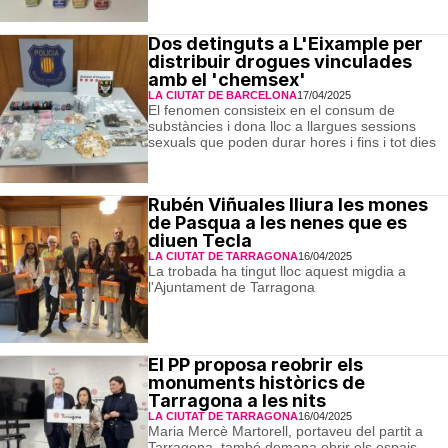
Dos detinguts a L'Eixample per
distribuir drogues vinculades
amb el 'chemsex'
LA CIUTAT DE BARCELONA
17/04/2025
El fenomen consisteix en el consum de
substàncies i dona lloc a llargues sessions
sexuals que poden durar hores i fins i tot dies
Rubén Viñuales lliura les mones
de Pasqua a les nenes que es
diuen Tecla
LA CIUTAT DE TARRAGONA
16/04/2025
La trobada ha tingut lloc aquest migdia a
l'Ajuntament de Tarragona
El PP proposa reobrir els
monuments històrics de
Tarragona a les nits
LA CIUTAT DE TARRAGONA
16/04/2025
Maria Mercè Martorell, portaveu del partit a
Tarragona, també demana obrir els espais