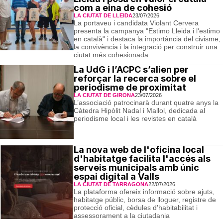
com a eina de cohesió
LA CIUTAT DE LLEIDA
23/07/2026
La portaveu i candidata Violant Cervera
presenta la campanya "Estimo Lleida i l'estimo
en català" i destaca la importància del civisme,
la convivència i la integració per construir una
ciutat més cohesionada
La UdG i l’ACPC s’alien per
reforçar la recerca sobre el
periodisme de proximitat
LA CIUTAT DE GIRONA
23/07/2026
L’associació patrocinarà durant quatre anys la
Càtedra Hipòlit Nadal i Mallol, dedicada al
periodisme local i les revistes en català
La nova web de l'oficina local
d'habitatge facilita l'accés als
serveis municipals amb únic
espai digital a Valls
LA CIUTAT DE TARRAGONA
22/07/2026
La plataforma ofereix informació sobre ajuts,
habitatge públic, borsa de lloguer, registre de
protecció oficial, cèdules d'habitabilitat i
assessorament a la ciutadania