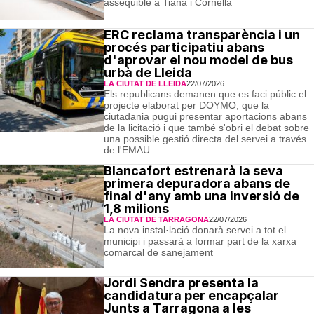
assequible a Tiana i Cornellà
ERC reclama transparència i un
procés participatiu abans
d'aprovar el nou model de bus
urbà de Lleida
LA CIUTAT DE LLEIDA
22/07/2026
Els republicans demanen que es faci públic el
projecte elaborat per DOYMO, que la
ciutadania pugui presentar aportacions abans
de la licitació i que també s'obri el debat sobre
una possible gestió directa del servei a través
de l'EMAU
Blancafort estrenarà la seva
primera depuradora abans de
final d'any amb una inversió de
1,8 milions
LA CIUTAT DE TARRAGONA
22/07/2026
La nova instal·lació donarà servei a tot el
municipi i passarà a formar part de la xarxa
comarcal de sanejament
Jordi Sendra presenta la
candidatura per encapçalar
Junts a Tarragona a les