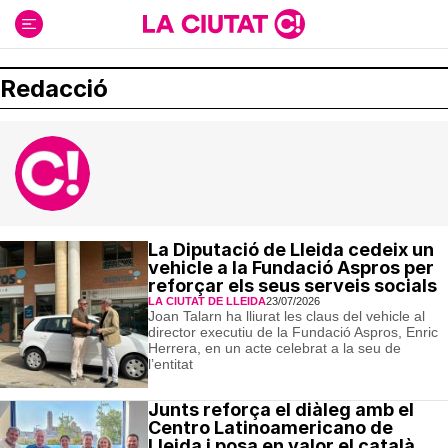
Ir
al
contenido
Redacció
La Diputació de Lleida cedeix un
vehicle a la Fundació Aspros per
reforçar els seus serveis socials
LA CIUTAT DE LLEIDA
23/07/2026
Joan Talarn ha lliurat les claus del vehicle al
director executiu de la Fundació Aspros, Enric
Herrera, en un acte celebrat a la seu de
l’entitat
Junts reforça el diàleg amb el
Centro Latinoamericano de
Lleida i posa en valor el català