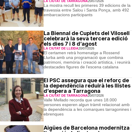
LA CIUTAT DE TARRAGONA
20/07/2026
La mostra recull les primeres 39 edicions de la
travessia entre Salou i Santa Ponça, amb 492
embarcacions participants
La Biennal de Cuplets del Vilosell
celebrarà la seva tercera edició
els dies 7 i 8 d’agost
LA CIUTAT DE LLEIDA
20/07/2026
El certamen retrà homenatge a Rossend
Llurba amb una programació que combina
patrimoni, memòria i creació artística, i reunirà
destacades figures de l'escena catalana
El PSC assegura que el reforç de
la dependència reduirà les llistes
d’espera a Tarragona
LA CIUTAT DE TARRAGONA
20/07/2026
Valle Mellado recorda que unes 18.000
persones esperen algun tràmit relacionat amb
la dependència a les comarques tarragonines i
ebrenques
Aigües de Barcelona modernitza