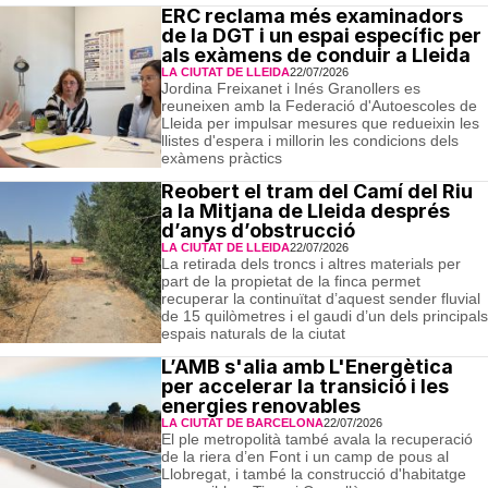
ERC reclama més examinadors
de la DGT i un espai específic per
als exàmens de conduir a Lleida
LA CIUTAT DE LLEIDA
22/07/2026
Jordina Freixanet i Inés Granollers es
reuneixen amb la Federació d'Autoescoles de
Lleida per impulsar mesures que redueixin les
llistes d'espera i millorin les condicions dels
exàmens pràctics
Reobert el tram del Camí del Riu
a la Mitjana de Lleida després
d’anys d’obstrucció
LA CIUTAT DE LLEIDA
22/07/2026
La retirada dels troncs i altres materials per
part de la propietat de la finca permet
recuperar la continuïtat d’aquest sender fluvial
de 15 quilòmetres i el gaudi d’un dels principals
espais naturals de la ciutat
L’AMB s'alia amb L'Energètica
per accelerar la transició i les
energies renovables
LA CIUTAT DE BARCELONA
22/07/2026
El ple metropolità també avala la recuperació
de la riera d’en Font i un camp de pous al
Llobregat, i també la construcció d'habitatge