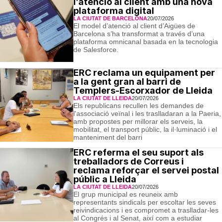
l’atenció al client amb una nova
plataforma digital
LA CIUTAT DE BARCELONA
20/07/2026
El model d’atenció al client d’Aigües de
Barcelona s’ha transformat a través d’una
plataforma omnicanal basada en la tecnologia
de Salesforce.
ERC reclama un equipament per
a la gent gran al barri de
Templers-Escorxador de Lleida
LA CIUTAT DE LLEIDA
20/07/2026
Els republicans recullen les demandes de
l'associació veïnal i les traslladaran a la Paeria,
amb propostes per millorar els serveis, la
mobilitat, el transport públic, la il·luminació i el
manteniment del barri
ERC referma el seu suport als
treballadors de Correus i
reclama reforçar el servei postal
públic a Lleida
LA CIUTAT DE LLEIDA
20/07/2026
El grup municipal es reuneix amb
representants sindicals per escoltar les seves
reivindicacions i es compromet a traslladar-les
al Congrés i al Senat, així com a estudiar