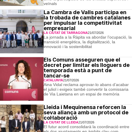
veïnals
La Cambra de Valls participa en
la trobada de cambres catalanes
per impulsar la competitivitat
empresarial
LA CIUTAT DE TARRAGONA
21/07/2026
La jornada a la Ràpita va abordar l’ocupació, la
transició energètica, la digitalització, la
innovació i la sostenibilitat
Els Comuns asseguren que el
decret per limitar els lloguers de
temporada està a punt de
tancar-se
CATALUNYA
21/07/2026
Aina Vidal reclama aprovar-lo abans d’acabar
el juliol i exigeix també convertir la comissaria
de Via Laietana en un espai de memòria
Lleida i Mequinensa reforcen la
seva aliança amb un protocol de
col·laboració
LA CIUTAT DE LLEIDA
21/07/2026
El futur acord consolidarà la coordinació entre
els dos ajuntaments en àmbits clau com