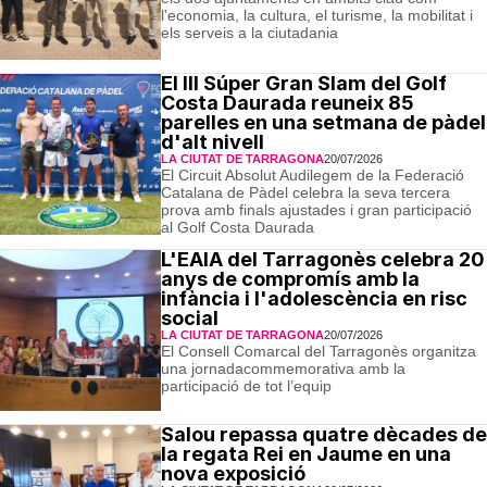
l'economia, la cultura, el turisme, la mobilitat i
els serveis a la ciutadania
El III Súper Gran Slam del Golf
Costa Daurada reuneix 85
parelles en una setmana de pàdel
d'alt nivell
LA CIUTAT DE TARRAGONA
20/07/2026
El Circuit Absolut Audilegem de la Federació
Catalana de Pàdel celebra la seva tercera
prova amb finals ajustades i gran participació
al Golf Costa Daurada
L'EAIA del Tarragonès celebra 20
anys de compromís amb la
infància i l'adolescència en risc
social
LA CIUTAT DE TARRAGONA
20/07/2026
El Consell Comarcal del Tarragonès organitza
una jornadacommemorativa amb la
participació de tot l’equip
Salou repassa quatre dècades de
la regata Rei en Jaume en una
nova exposició