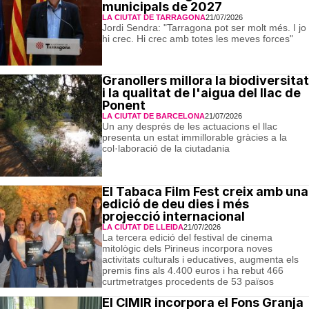
municipals de 2027
LA CIUTAT DE TARRAGONA
21/07/2026
Jordi Sendra: "Tarragona pot ser molt més. I jo
hi crec. Hi crec amb totes les meves forces"
Granollers millora la biodiversitat
i la qualitat de l'aigua del llac de
Ponent
LA CIUTAT DE BARCELONA
21/07/2026
Un any després de les actuacions el llac
presenta un estat immillorable gràcies a la
col·laboració de la ciutadania
El Tabaca Film Fest creix amb una
edició de deu dies i més
projecció internacional
LA CIUTAT DE LLEIDA
21/07/2026
La tercera edició del festival de cinema
mitològic dels Pirineus incorpora noves
activitats culturals i educatives, augmenta els
premis fins als 4.400 euros i ha rebut 466
curtmetratges procedents de 53 països
El CIMIR incorpora el Fons Granja