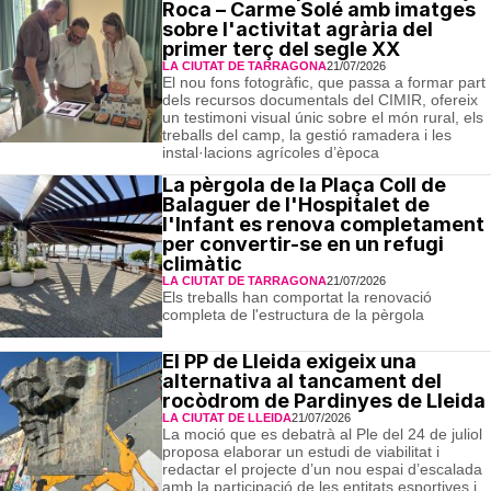
Roca – Carme Solé amb imatges
sobre l'activitat agrària del
primer terç del segle XX
LA CIUTAT DE TARRAGONA
21/07/2026
El nou fons fotogràfic, que passa a formar part
dels recursos documentals del CIMIR, ofereix
un testimoni visual únic sobre el món rural, els
treballs del camp, la gestió ramadera i les
instal·lacions agrícoles d’època
La pèrgola de la Plaça Coll de
Balaguer de l'Hospitalet de
l'Infant es renova completament
per convertir-se en un refugi
climàtic
LA CIUTAT DE TARRAGONA
21/07/2026
Els treballs han comportat la renovació
completa de l'estructura de la pèrgola
El PP de Lleida exigeix una
alternativa al tancament del
rocòdrom de Pardinyes de Lleida
LA CIUTAT DE LLEIDA
21/07/2026
La moció que es debatrà al Ple del 24 de juliol
proposa elaborar un estudi de viabilitat i
redactar el projecte d’un nou espai d’escalada
amb la participació de les entitats esportives i