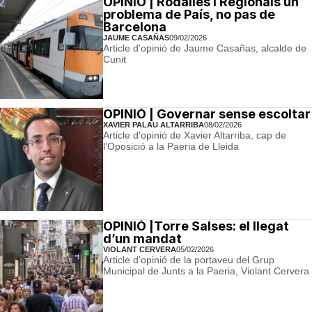
OPINIÓ | Rodalies i Regionals un
problema de País, no pas de
Barcelona
JAUME CASAÑAS
09/02/2026
Article d'opinió de Jaume Casañas, alcalde de
Cunit
OPINIÓ | Governar sense escoltar
XAVIER PALAU ALTARRIBA
08/02/2026
Article d'opinió de Xavier Altarriba, cap de
l’Oposició a la Paeria de Lleida
OPINIÓ |Torre Salses: el llegat
d’un mandat
VIOLANT CERVERA
05/02/2026
Article d'opinió de la portaveu del Grup
Municipal de Junts a la Paeria, Violant Cervera