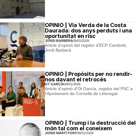
OPINIÓ | Via Verda de la Costa
Daurada: dos anys perduts i una
oportunitat en risc
JORDI BARBERÀ
09/01/2026
Article d'opinió del regidor d'ECP Cambrils,
Jordi Barberà
OPINIÓ | Propòsits per no rendir-
nos davant el retrocés
OT GARCÍA
08/01/2026
Article d'opinió d'Ot García, regidor del PSC a
l'Ajuntament de Cornellà de Llobregat
OPINIÓ | Trump i la destrucció del
món tal com el coneixem
JORDI MARTÍ FONT
06/01/2026