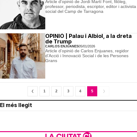
Article d'opinió de Jordi Martí Font, filòleg,
professor, periodista, escriptor, editor i activista
social del Camp de Tarragona
OPINIÓ | Palau i Albiol, a la dreta
de Trump
CARLOS ENJUANES
05/01/2026
Article d’opinió de Carlos Enjuanes, regidor
d’Acció i Innovació Social i de les Persones
Grans
1
2
3
4
5
El més llegit