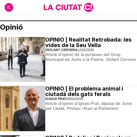
Ir
al
contenido
Opinió
OPINIÓ | Realitat Retrobada: les
vides de la Seu Vella
VIOLANT CERVERA
12/02/2026
Article d'opinió de la portaveu del Grup
Municipal de Junts a la Paeria, Violant Cervera
OPINIÓ | El problema animal i
ciutadà dels gats ferals
IGNASI PRAT
09/02/2026
Article d'opinió d'Ignasi Prat, diputat de Junts
per Lleida, Pirineu i Aran al Parlament