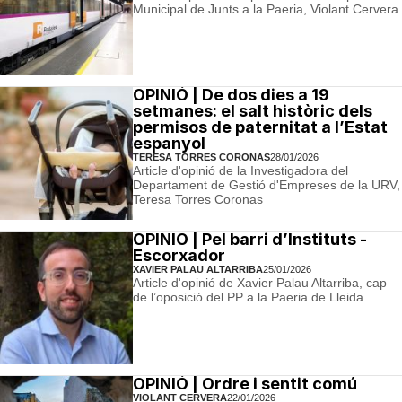
Municipal de Junts a la Paeria, Violant Cervera
OPINIÓ | De dos dies a 19
setmanes: el salt històric dels
permisos de paternitat a l’Estat
espanyol
TERESA TORRES CORONAS
28/01/2026
Article d'opinió de la Investigadora del
Departament de Gestió d'Empreses de la URV,
Teresa Torres Coronas
OPINIÓ | Pel barri d’Instituts -
Escorxador
XAVIER PALAU ALTARRIBA
25/01/2026
Article d'opinió de Xavier Palau Altarriba, cap
de l’oposició del PP a la Paeria de Lleida
OPINIÓ | Ordre i sentit comú
VIOLANT CERVERA
22/01/2026