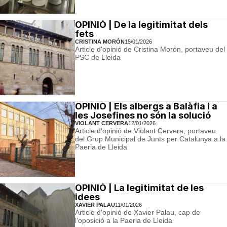
OPINIÓ | De la legitimitat dels
fets
CRISTINA MORÓN
15/01/2026
Article d'opinió de Cristina Morón, portaveu del
PSC de Lleida
OPINIÓ | Els albergs a Balàfia i a
les Josefines no són la solució
VIOLANT CERVERA
12/01/2026
Article d'opinió de Violant Cervera, portaveu
del Grup Municipal de Junts per Catalunya a la
Paeria de Lleida
OPINIÓ | La legitimitat de les
idees
XAVIER PALAU
11/01/2026
Article d'opinió de Xavier Palau, cap de
l’oposició a la Paeria de Lleida