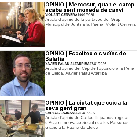
OPINIÓ | Mercosur, quan el camp
acaba sent moneda de canvi
VIOLANT CERVERA
19/01/2026
Article d'opinió de la portaveu del Grup
Municipal de Junts a la Paeria, Violant Cervera
OPINIÓ | Escolteu els veïns de
Balàfia
XAVIER PALAU ALTARRIBA
17/01/2026
Article d'opinió del Cap de l'oposició a la Peria
de Lleida, Xavier Palau Altarriba
OPINIÓ | La ciutat que cuida la
seva gent gran
CARLOS ENJUANES
15/01/2026
Article d’opinió de Carlos Enjuanes, regidor
d’Acció i Innovació Social i de les Persones
Grans a la Paeria de Lleida