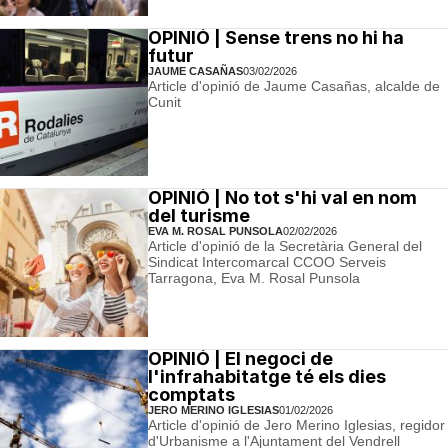
OPINIÓ | Sense trens no hi ha
futur
JAUME CASAÑAS
03/02/2026
Article d'opinió de Jaume Casañas, alcalde de
Cunit
OPINIÓ | No tot s'hi val en nom
del turisme
EVA M. ROSAL PUNSOLA
02/02/2026
Article d'opinió de la Secretària General del
Sindicat Intercomarcal CCOO Serveis
Tarragona, Eva M. Rosal Punsola
OPINIÓ | El negoci de
l'infrahabitatge té els dies
comptats
JERO MERINO IGLESIAS
01/02/2026
Article d'opinió de Jero Merino Iglesias, regidor
d'Urbanisme a l'Ajuntament del Vendrell