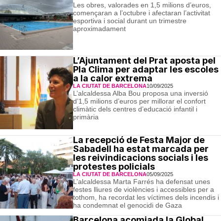
Les obres, valorades en 1,5 milions d’euros,
començaran a l’octubre i afectaran l’activitat
esportiva i social durant un trimestre
aproximadament
L’Ajuntament del Prat aposta pel
Pla Clima per adaptar les escoles
a la calor extrema
LA CIUTAT DE BARCELONA
10/09/2025
L’alcaldessa Alba Bou proposa una inversió
d’1,5 milions d’euros per millorar el confort
climàtic dels centres d’educació infantil i
primària
La recepció de Festa Major de
Sabadell ha estat marcada per
les reivindicacions socials i les
protestes policials
LA CIUTAT DE BARCELONA
05/09/2025
L’alcaldessa Marta Farrés ha defensat unes
festes lliures de violències i accessibles per a
tothom, ha recordat les víctimes dels incendis i
ha condemnat el genocidi de Gaza
Barcelona acomiada la Global