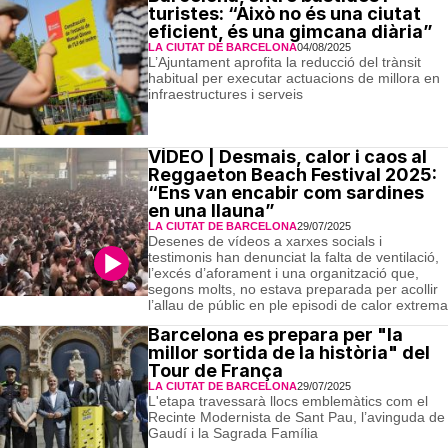
turistes: “Això no és una ciutat
eficient, és una gimcana diària”
LA CIUTAT DE BARCELONA
04/08/2025
L’Ajuntament aprofita la reducció del trànsit
habitual per executar actuacions de millora en
infraestructures i serveis
VÍDEO | Desmais, calor i caos al
Reggaeton Beach Festival 2025:
“Ens van encabir com sardines
en una llauna”
LA CIUTAT DE BARCELONA
29/07/2025
Desenes de vídeos a xarxes socials i
testimonis han denunciat la falta de ventilació,
l’excés d’aforament i una organització que,
segons molts, no estava preparada per acollir
l’allau de públic en ple episodi de calor extrema
Barcelona es prepara per "la
millor sortida de la història" del
Tour de França
LA CIUTAT DE BARCELONA
29/07/2025
L'etapa travessarà llocs emblemàtics com el
Recinte Modernista de Sant Pau, l’avinguda de
Gaudí i la Sagrada Família