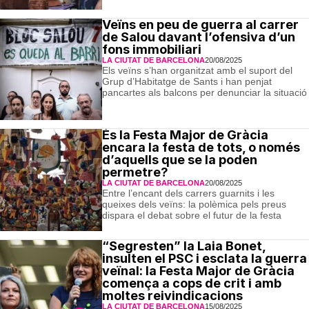
Veïns en peu de guerra al carrer
de Salou davant l’ofensiva d’un
fons immobiliari
LA CIUTAT DE BARCELONA
20/08/2025
Els veïns s’han organitzat amb el suport del
Grup d’Habitatge de Sants i han penjat
pancartes als balcons per denunciar la situació
És la Festa Major de Gràcia
encara la festa de tots, o només
d’aquells que se la poden
permetre?
LA CIUTAT DE BARCELONA
20/08/2025
Entre l’encant dels carrers guarnits i les
queixes dels veïns: la polèmica pels preus
dispara el debat sobre el futur de la festa
“Segresten” la Laia Bonet,
insulten el PSC i esclata la guerra
veïnal: la Festa Major de Gràcia
comença a cops de crit i amb
moltes reivindicacions
LA CIUTAT DE BARCELONA
15/08/2025