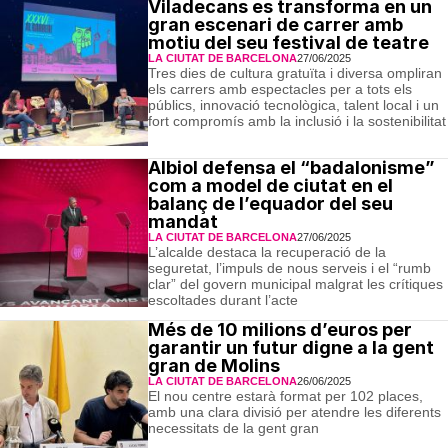
Viladecans es transforma en un
gran escenari de carrer amb
motiu del seu festival de teatre
LA CIUTAT DE BARCELONA
27/06/2025
Tres dies de cultura gratuïta i diversa ompliran
els carrers amb espectacles per a tots els
públics, innovació tecnològica, talent local i un
fort compromís amb la inclusió i la sostenibilitat
Albiol defensa el “badalonisme”
com a model de ciutat en el
balanç de l’equador del seu
mandat
LA CIUTAT DE BARCELONA
27/06/2025
L’alcalde destaca la recuperació de la
seguretat, l’impuls de nous serveis i el “rumb
clar” del govern municipal malgrat les crítiques
escoltades durant l’acte
Més de 10 milions d’euros per
garantir un futur digne a la gent
gran de Molins
LA CIUTAT DE BARCELONA
26/06/2025
El nou centre estarà format per 102 places,
amb una clara divisió per atendre les diferents
necessitats de la gent gran