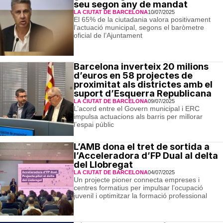
seu segon any de mandat
LA CIUTAT DE BARCELONA
10/07/2025
El 65% de la ciutadania valora positivament
l’actuació municipal, segons el baròmetre
oficial de l’Ajuntament
Barcelona inverteix 20 milions
d’euros en 58 projectes de
proximitat als districtes amb el
suport d’Esquerra Republicana
LA CIUTAT DE BARCELONA
09/07/2025
L’acord entre el Govern municipal i ERC
impulsa actuacions als barris per millorar
l’espai públic
L’AMB dona el tret de sortida a
l’Acceleradora d’FP Dual al delta
del Llobregat
LA CIUTAT DE BARCELONA
04/07/2025
Un projecte pioner connecta empreses i
centres formatius per impulsar l’ocupació
juvenil i optimitzar la formació professional