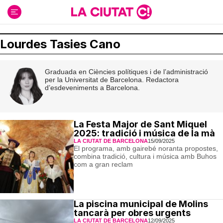
Ir
al
contenido
Lourdes Tasies Cano
Graduada en Ciències polítiques i de l’administració
per la Universitat de Barcelona. Redactora
d’esdeveniments a Barcelona.
La Festa Major de Sant Miquel
2025: tradició i música de la mà
LA CIUTAT DE BARCELONA
15/09/2025
El programa, amb gairebé noranta propostes,
combina tradició, cultura i música amb Buhos
com a gran reclam
La piscina municipal de Molins
tancarà per obres urgents
LA CIUTAT DE BARCELONA
12/09/2025