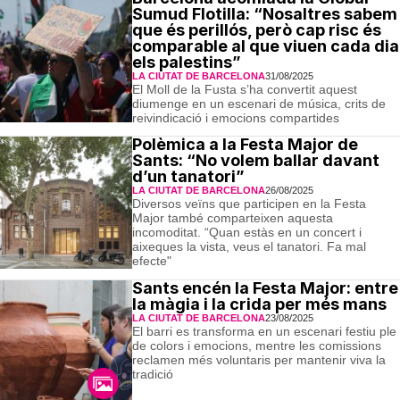
Sumud Flotilla: “Nosaltres sabem
que és perillós, però cap risc és
comparable al que viuen cada dia
els palestins”
LA CIUTAT DE BARCELONA
31/08/2025
El Moll de la Fusta s’ha convertit aquest
diumenge en un escenari de música, crits de
reivindicació i emocions compartides
Polèmica a la Festa Major de
Sants: “No volem ballar davant
d’un tanatori”
LA CIUTAT DE BARCELONA
26/08/2025
Diversos veïns que participen en la Festa
Major també comparteixen aquesta
incomoditat. “Quan estàs en un concert i
aixeques la vista, veus el tanatori. Fa mal
efecte"
Sants encén la Festa Major: entre
la màgia i la crida per més mans
LA CIUTAT DE BARCELONA
23/08/2025
El barri es transforma en un escenari festiu ple
de colors i emocions, mentre les comissions
reclamen més voluntaris per mantenir viva la
tradició