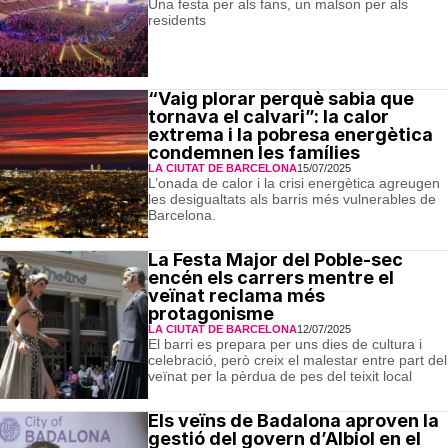
Una festa per als fans, un malson per als
residents
“Vaig plorar perquè sabia que
tornava el calvari”: la calor
extrema i la pobresa energètica
condemnen les famílies
LA CIUTAT DE BARCELONA
15/07/2025
L’onada de calor i la crisi energètica agreugen
les desigualtats als barris més vulnerables de
Barcelona.
La Festa Major del Poble-sec
encén els carrers mentre el
veïnat reclama més
protagonisme
LA CIUTAT DE BARCELONA
12/07/2025
El barri es prepara per uns dies de cultura i
celebració, però creix el malestar entre part del
veïnat per la pèrdua de pes del teixit local
Els veïns de Badalona aproven la
gestió del govern d’Albiol en el