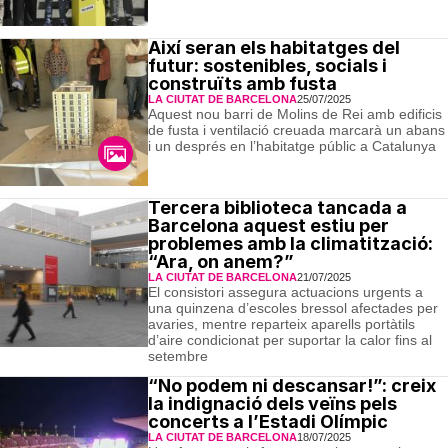
Així seran els habitatges del
futur: sostenibles, socials i
construïts amb fusta
LA CIUTAT DE BARCELONA
25/07/2025
Aquest nou barri de Molins de Rei amb edificis
de fusta i ventilació creuada marcarà un abans
i un després en l’habitatge públic a Catalunya
Tercera biblioteca tancada a
Barcelona aquest estiu per
problemes amb la climatització:
“Ara, on anem?”
LA CIUTAT DE BARCELONA
21/07/2025
El consistori assegura actuacions urgents a
una quinzena d’escoles bressol afectades per
avaries, mentre reparteix aparells portàtils
d’aire condicionat per suportar la calor fins al
setembre
“No podem ni descansar!”: creix
la indignació dels veïns pels
concerts a l’Estadi Olímpic
LA CIUTAT DE BARCELONA
18/07/2025