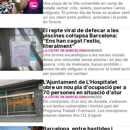
Una plaça de la Vila convertida en camp de
batalla verbal: crits, xiulets, pancartes i veïns
indignats. El primer dia de festa va acabar sent
un xoc obert entre polítics, activistes i el poble
de Gràcia
El repte viral de defecar a les
piscines col·lapsa Barcelona:
“Ens han cagat l’estiu,
literalment”
LA CIUTAT DE BARCELONA
06/08/2025
Una broma escatològica a les xarxes socials
deixa una comunitat sense piscina i en peu de
guerra: crits de matinada, banys prohibits i
restes fecals obliguen a clausurar la instal·lació
per possible risc sanitari
L’Ajuntament de L’Hospitalet
obre un nou pla d’ocupació per a
70 persones en situació d’atur
LA CIUTAT DE BARCELONA
04/08/2025
Els contractes, d’un any de durada, s’adrecen
a col·lectius vulnerables i formen part del
Programa Treball i Formació. Les inscripcions
estaran obertes fins l’11 d’agost
Barcelona, entre bastides i