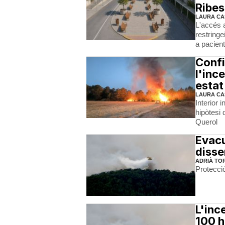
Ribes
LAURA CA
L'accés 
restringe
a pacien
Confi
l'inc
estat
LAURA CA
Interior 
hipòtesi
Querol
Evacu
disse
ADRIÀ TO
Protecció
L'inc
100 h