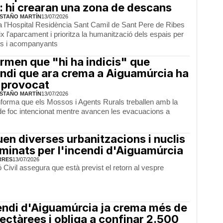
: hi crearan una zona de descans
STAÑO MARTÍN
13/07/2026
a l'Hospital Residència Sant Camil de Sant Pere de Ribes
ix l'aparcament i prioritza la humanització dels espais per
ts i acompanyants
rmen que "hi ha indicis" que
endi que ara crema a Aiguamúrcia ha
 provocat
STAÑO MARTÍN
13/07/2026
informa que els Mossos i Agents Rurals treballen amb la
 de foc intencionat mentre avancen les evacuacions a
en diverses urbanitzacions i nuclis
minats per l'incendi d'Aiguamúrcia
RRES
13/07/2026
 Civil assegura que està previst el retorn al vespre
endi d'Aiguamúrcia ja crema més de
ectàrees i obliga a confinar 2.500