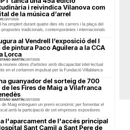
MPT tanca una 45a edició
tudinària i reivindica Vilanova com
ital de la música d’arrel
DO
13/07/2026
al ha omplert durant quatre dies els carrers i la plaça del
propostes tradicionals, contemporànies i internacionals
ugura al Vendrell l’exposició del I
 de pintura Paco Aguilera a la CCA
a Lorca
STAÑO MARTÍN
13/07/2026
 reuneix obres d’artistes amb discapacitat intel·lectual
nts en el certamen impulsat per la Fundació Villablanca
 ha guanyador del sorteig de 700
 de les Fires de Maig a Vilafranca
enedès
STAÑO MARTÍN
13/07/2026
s de Maig entreguen un premi econòmic per fomentar el
ocal amb la participació de set empreses expositores
a l'aparcament de l'accés principal
Hospital Sant Camil a Sant Pere de