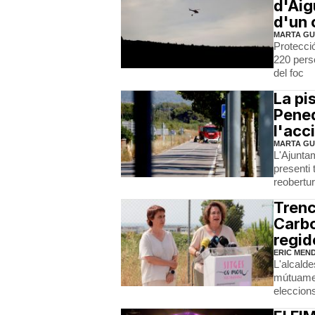
d'Aig
d'un 
MARTA GU
Protecció
220 pers
del foc
La pi
Pened
l'acc
MARTA GU
L'Ajunta
presenti 
reobertur
Trenc
Carbo
regid
ERIC MEN
L'alcalde
mútuament
eleccion