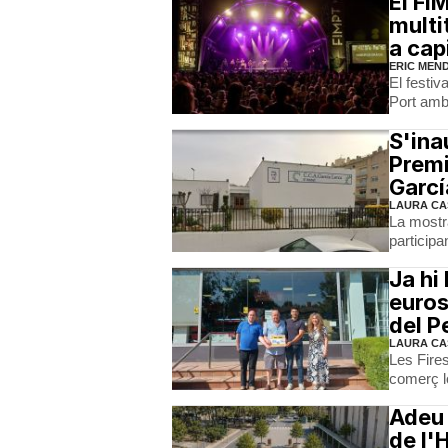
El FI
multi
a cap
ERIC MEN
El festiv
Port amb 
S'ina
Premi
Garcí
LAURA CA
La mostra
participa
Ja hi
euros
del P
LAURA CA
Les Fire
comerç l
Adeu 
de l'