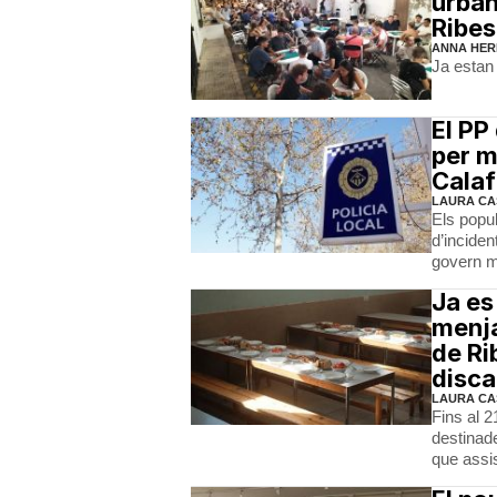
urban
Ribes
ANNA HER
Ja estan 
El PP
per m
Calaf
LAURA CA
Els popul
d’inciden
govern m
Ja es
menja
de Ri
disca
LAURA CA
Fins al 2
destinade
que assis