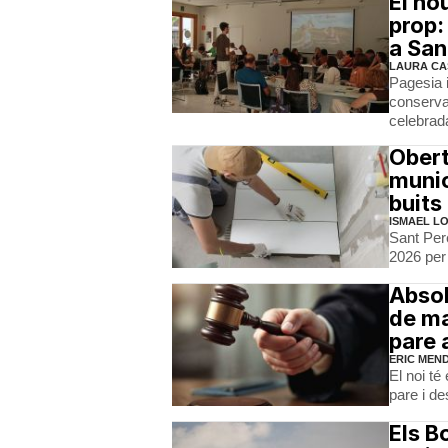
El no
prop:
a San
LAURA CA
Pagesia i
conserva
celebrada
Obert
munic
buits
ISMAEL L
Sant Per
2026 per
Absol
de ma
pare 
ERIC MEN
El noi té
pare i de
Els B