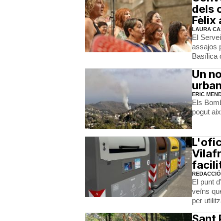
dels 
Fèlix
LAURA CA
El Servei
assajos p
Basílica
Un no
urban
ERIC MEN
Els Bombe
pogut ai
L'ofi
Vilaf
facili
REDACCIÓ
El punt d
veïns que
per utili
Sant 