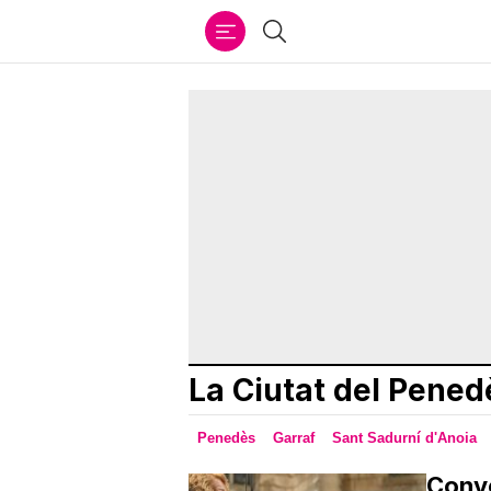
Ir
Cercar
al
contenido
La Ciutat del Pened
Penedès
Garraf
Sant Sadurní d'Anoia
Convo