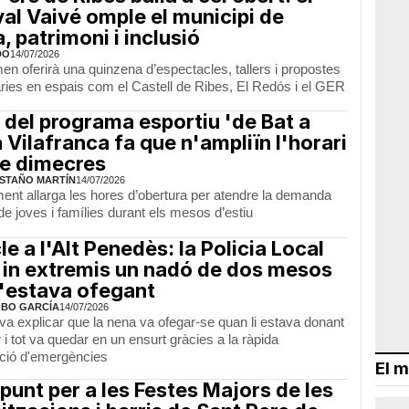
val Vaivé omple el municipi de
, patrimoni i inclusió
DO
14/07/2026
en oferirà una quinzena d’espectacles, tallers i propostes
ries en espais com el Castell de Ribes, El Redós i el GER
t del programa esportiu 'de Bat a
a Vilafranca fa que n'ampliïn l'horari
e dimecres
STAÑO MARTÍN
14/07/2026
ment allarga les hores d’obertura per atendre la demanda
de joves i famílies durant els mesos d’estiu
le a l'Alt Penedès: la Policia Local
 in extremis un nadó de dos mesos
'estava ofegant
OBO GARCÍA
14/07/2026
va explicar que la nena va ofegar-se quan li estava donant
 i tot va quedar en un ensurt gràcies a la ràpida
ació d'emergències
El m
 punt per a les Festes Majors de les