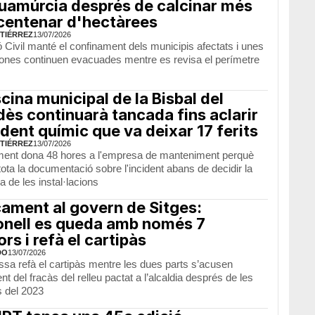
uamúrcia després de calcinar més
centenar d'hectàrees
TIÉRREZ
13/07/2026
 Civil manté el confinament dels municipis afectats i unes
ones continuen evacuades mentre es revisa el perímetre
scina municipal de la Bisbal del
ès continuarà tancada fins aclarir
ident químic que va deixar 17 ferits
TIÉRREZ
13/07/2026
ment dona 48 hores a l'empresa de manteniment perquè
tota la documentació sobre l'incident abans de decidir la
a de les instal·lacions
ament al govern de Sitges:
nell es queda amb només 7
ors i refà el cartipàs
DO
13/07/2026
ssa refà el cartipàs mentre les dues parts s’acusen
 del fracàs del relleu pactat a l’alcaldia després de les
s del 2023