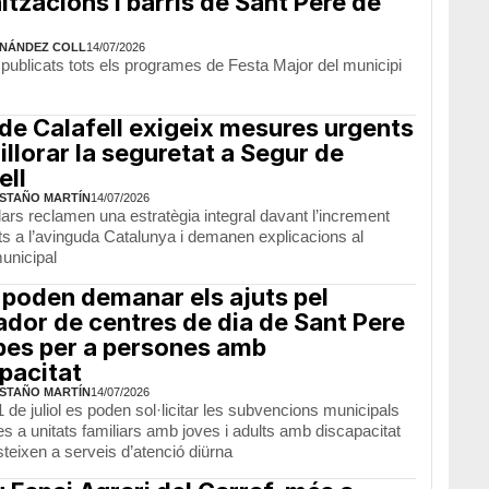
itzacions i barris de Sant Pere de
NÁNDEZ COLL
14/07/2026
publicats tots els programes de Festa Major del municipi
 de Calafell exigeix mesures urgents
illorar la seguretat a Segur de
ell
STAÑO MARTÍN
14/07/2026
ars reclamen una estratègia integral davant l’increment
ts a l’avinguda Catalunya i demanen explicacions al
unicipal
 poden demanar els ajuts pel
dor de centres de dia de Sant Pere
bes per a persones amb
pacitat
STAÑO MARTÍN
14/07/2026
1 de juliol es poden sol·licitar les subvencions municipals
s a unitats familiars amb joves i adults amb discapacitat
teixen a serveis d’atenció diürna