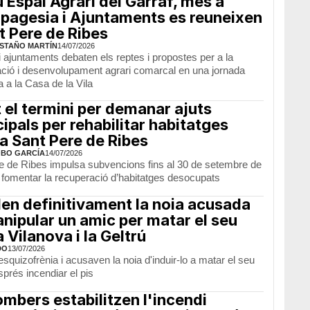
u Espai Agrari del Garraf, més a
 pagesia i Ajuntaments es reuneixen
t Pere de Ribes
STAÑO MARTÍN
14/07/2026
 ajuntaments debaten els reptes i propostes per a la
ció i desenvolupament agrari comarcal en una jornada
 a la Casa de la Vila
 el termini per demanar ajuts
ipals per rehabilitar habitatges
 a Sant Pere de Ribes
OBO GARCÍA
14/07/2026
e de Ribes impulsa subvencions fins al 30 de setembre de
 fomentar la recuperació d’habitatges desocupats
en definitivament la noia acusada
nipular un amic per matar el seu
a Vilanova i la Geltrú
DO
13/07/2026
 esquizofrènia i acusaven la noia d'induir-lo a matar el seu
sprés incendiar el pis
ombers estabilitzen l'incendi