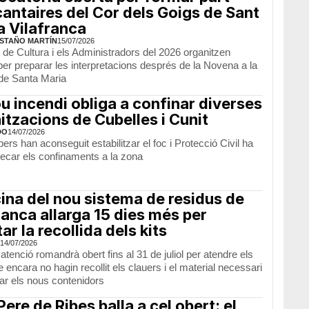
cantaires del Cor dels Goigs de Sant
 a Vilafranca
STAÑO MARTÍN
15/07/2026
 de Cultura i els Administradors del 2026 organitzen
er preparar les interpretacions després de la Novena a la
 de Santa Maria
u incendi obliga a confinar diverses
itzacions de Cubelles i Cunit
DO
14/07/2026
rs han aconseguit estabilitzar el foc i Protecció Civil ha
xecar els confinaments a la zona
cina del nou sistema de residus de
ranca allarga 15 dies més per
tar la recollida dels kits
14/07/2026
'atenció romandrà obert fins al 31 de juliol per atendre els
 encara no hagin recollit els clauers i el material necessari
tzar els nous contenidors
Pere de Ribes balla a cel obert: el