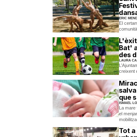
Festi
dansa
ERIC MEN
El certam
comunità
L'èxi
Bat' 
des d
LAURA CA
L’Ajunta
creixent 
Mirac
salva
que s
ISMAEL L
La mare 
el menjar
mobilitz
Tot a