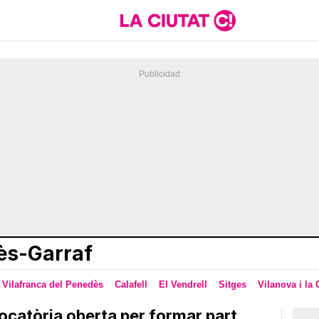
ès-Garraf
Vilafranca del Penedès
Calafell
El Vendrell
Sitges
Vilanova i la 
catòria oberta per formar part