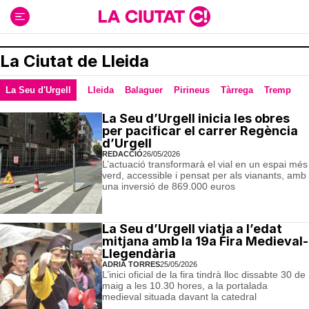
Ir
al
contenido
La Ciutat de Lleida
La Seu d'Urgell
Lleida
Balaguer
Pirineus
Tàrrega
Tremp
La Seu d’Urgell inicia les obres
per pacificar el carrer Regència
d’Urgell
REDACCIÓ
26/05/2026
L’actuació transformarà el vial en un espai més
verd, accessible i pensat per als vianants, amb
una inversió de 869.000 euros
La Seu d’Urgell viatja a l’edat
mitjana amb la 19a Fira Medieval-
Llegendària
ADRIÀ TORRES
25/05/2026
L’inici oficial de la fira tindrà lloc dissabte 30 de
maig a les 10.30 hores, a la portalada
medieval situada davant la catedral