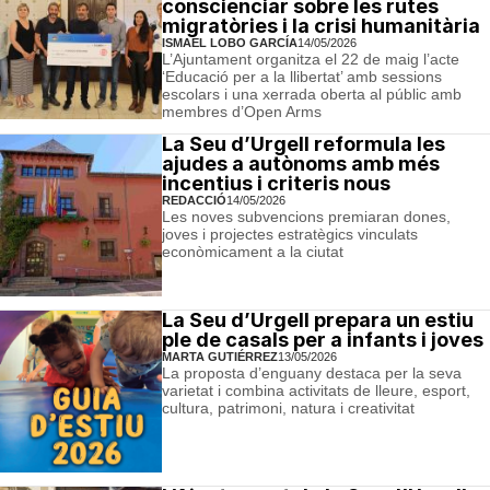
conscienciar sobre les rutes
migratòries i la crisi humanitària
ISMAEL LOBO GARCÍA
14/05/2026
L’Ajuntament organitza el 22 de maig l’acte
‘Educació per a la llibertat’ amb sessions
escolars i una xerrada oberta al públic amb
membres d’Open Arms
La Seu d’Urgell reformula les
ajudes a autònoms amb més
incentius i criteris nous
REDACCIÓ
14/05/2026
Les noves subvencions premiaran dones,
joves i projectes estratègics vinculats
econòmicament a la ciutat
La Seu d’Urgell prepara un estiu
ple de casals per a infants i joves
MARTA GUTIÉRREZ
13/05/2026
La proposta d’enguany destaca per la seva
varietat i combina activitats de lleure, esport,
cultura, patrimoni, natura i creativitat