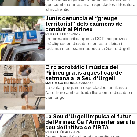
que combina artesania, espectacles i literatura
al nucli antic
Junts denuncia el “greuge
territorial” dels exàmens de
conduir al Pirineu
REDACCIÓ
11/05/2026
La formació critica que la DGT faci proves
pràctiques en dissabte només a Lleida i
reclama més examinadors a la Seu d’Urgell
Circ acrobàtic i música del
Pirineu gratis aquest cap de
setmana a la Seu d’Urgell
MARTA GUTIÉRREZ
08/05/2026
La ciutat programa espectacles familiars a
l’aire lliure amb entrada lliure entre dissabte i
diumenge
La Seu d'Urgell impulsa el futur
del Pirineu: Ca l'Armenter serà la
seu definitiva de l'IRTA
REDACCIÓ
04/05/2026
Aquest tràmit és el punt de partida per