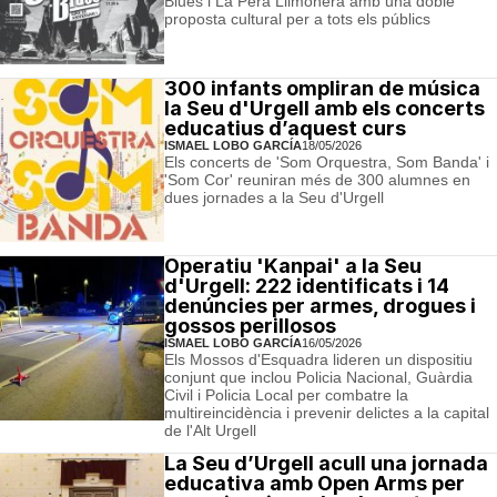
Blues i La Pera Llimonera amb una doble
proposta cultural per a tots els públics
300 infants ompliran de música
la Seu d'Urgell amb els concerts
educatius d’aquest curs
ISMAEL LOBO GARCÍA
18/05/2026
Els concerts de 'Som Orquestra, Som Banda' i
'Som Cor' reuniran més de 300 alumnes en
dues jornades a la Seu d'Urgell
Operatiu 'Kanpai' a la Seu
d'Urgell: 222 identificats i 14
denúncies per armes, drogues i
gossos perillosos
ISMAEL LOBO GARCÍA
16/05/2026
Els Mossos d'Esquadra lideren un dispositiu
conjunt que inclou Policia Nacional, Guàrdia
Civil i Policia Local per combatre la
multireincidència i prevenir delictes a la capital
de l'Alt Urgell
La Seu d’Urgell acull una jornada
educativa amb Open Arms per