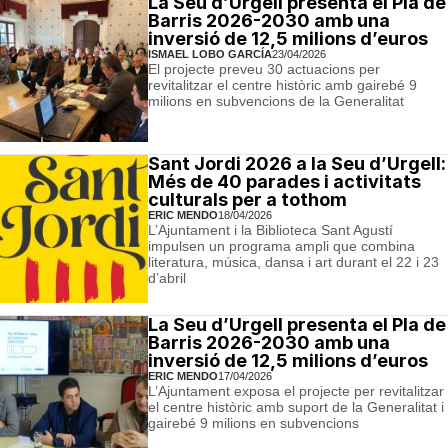
La Seu d’Urgell presenta el Pla de
Barris 2026-2030 amb una
inversió de 12,5 milions d’euros
ISMAEL LOBO GARCÍA
23/04/2026
El projecte preveu 30 actuacions per
revitalitzar el centre històric amb gairebé 9
milions en subvencions de la Generalitat
Sant Jordi 2026 a la Seu d’Urgell:
Més de 40 parades i activitats
culturals per a tothom
ERIC MENDO
18/04/2026
L’Ajuntament i la Biblioteca Sant Agustí
impulsen un programa ampli que combina
literatura, música, dansa i art durant el 22 i 23
d’abril
La Seu d’Urgell presenta el Pla de
Barris 2026-2030 amb una
inversió de 12,5 milions d’euros
ERIC MENDO
17/04/2026
L’Ajuntament exposa el projecte per revitalitzar
el centre històric amb suport de la Generalitat i
gairebé 9 milions en subvencions