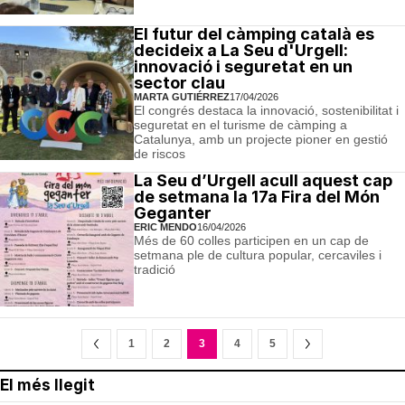
El futur del càmping català es
decideix a La Seu d'Urgell:
innovació i seguretat en un
sector clau
MARTA GUTIÉRREZ
17/04/2026
El congrés destaca la innovació, sostenibilitat i
seguretat en el turisme de càmping a
Catalunya, amb un projecte pioner en gestió
de riscos
La Seu d’Urgell acull aquest cap
de setmana la 17a Fira del Món
Geganter
ERIC MENDO
16/04/2026
Més de 60 colles participen en un cap de
setmana ple de cultura popular, cercaviles i
tradició
1
2
3
4
5
El més llegit