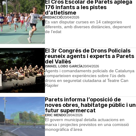
El Cros Escolar de Parets aplega
176 infants a les pistes
d’atletisme
REDACCIÓ
20/04/2026
Es van disputar curses en 14 categories
diferents, amb diverses distàncies, depenent
de l’edat
El 3r Congrés de Drons Policials
reuneix agents i experts a Parets
del Vallès
ISMAEL LOBO GARCÍA
20/04/2026
Agents i comandaments policials de Catalunya
comparteixen experiències sobre l’ús dels
drons en seguretat ciutadana al Teatre Can
Rajoler
Parets informa l’oposició de
noves obres, habitatge públic i un
futur supermercat
ERIC MENDO
18/04/2026
El govern municipal detalla actuacions en
marxa i projectes previstos en una comissió
monogràfica d’àrea