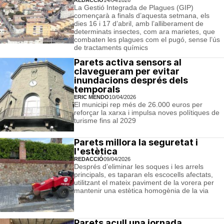
La Gestió Integrada de Plagues (GIP)
començarà a finals d’aquesta setmana, els
dies 16 i 17 d’abril, amb l’alliberament de
determinats insectes, com ara marietes, que
combaten les plagues com el pugó, sense l’ús
de tractaments químics
Parets activa sensors al
clavegueram per evitar
inundacions després dels
temporals
ERIC MENDO
10/04/2026
El municipi rep més de 26.000 euros per
reforçar la xarxa i impulsa noves polítiques de
turisme fins al 2029
Parets millora la seguretat i
l'estètica
REDACCIÓ
09/04/2026
Després d’eliminar les soques i les arrels
principals, es taparan els escocells afectats,
utilitzant el mateix paviment de la vorera per
mantenir una estètica homogènia de la via
Parets acull una jornada