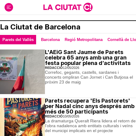
Ir
al
contenido
La Ciutat de Barcelona
Parets del Vallès
Barcelona
Regió Metropolitana
Cornellà de Ll
L'AEiG Sant Jaume de Parets
celebra 65 anys amb una gran
festa popular plena d’activitats
REDACCIÓ
12/05/2026
Correfoc, gegants, castells, sardanes i
concerts ompliran Can Jornet i Can Butjosa el
pròxim 23 de maig
Parets recupera 'Els Pastorets'
per Nadal cinc anys després amb
més de 50 participants
REDACCIÓ
10/05/2026
La dramaturga Queralt Riera lidera el retorn de
l’obra nadalenca amb entitats culturals i veïns
del municipi implicats en el projecte