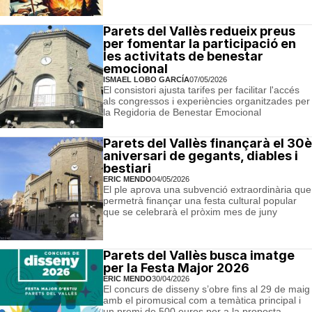
Parets del Vallès redueix preus
per fomentar la participació en
les activitats de benestar
emocional
ISMAEL LOBO GARCÍA
07/05/2026
El consistori ajusta tarifes per facilitar l'accés
als congressos i experiències organitzades per
la Regidoria de Benestar Emocional
Parets del Vallès finançarà el 30è
aniversari de gegants, diables i
bestiari
ERIC MENDO
04/05/2026
El ple aprova una subvenció extraordinària que
permetrà finançar una festa cultural popular
que se celebrarà el pròxim mes de juny
Parets del Vallès busca imatge
per la Festa Major 2026
ERIC MENDO
30/04/2026
El concurs de disseny s’obre fins al 29 de maig
amb el piromusical com a temàtica principal i
un premi de 500 euros per a la proposta