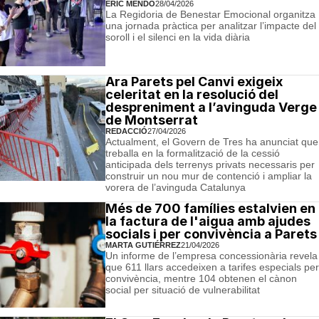
ERIC MENDO
28/04/2026
La Regidoria de Benestar Emocional organitza
una jornada pràctica per analitzar l’impacte del
soroll i el silenci en la vida diària
Ara Parets pel Canvi exigeix
celeritat en la resolució del
despreniment a l’avinguda Verge
de Montserrat
REDACCIÓ
27/04/2026
Actualment, el Govern de Tres ha anunciat que
treballa en la formalització de la cessió
anticipada dels terrenys privats necessaris per
construir un nou mur de contenció i ampliar la
vorera de l’avinguda Catalunya
Més de 700 famílies estalvien en
la factura de l'aigua amb ajudes
socials i per convivència a Parets
MARTA GUTIÉRREZ
21/04/2026
Un informe de l’empresa concessionària revela
que 611 llars accedeixen a tarifes especials per
convivència, mentre 104 obtenen el cànon
social per situació de vulnerabilitat