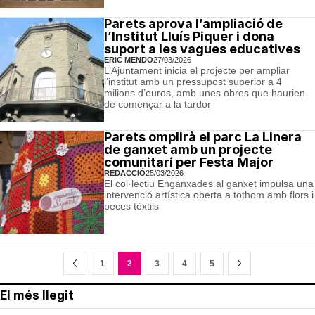
Parets aprova l’ampliació de
l’Institut Lluís Piquer i dona
suport a les vagues educatives
ERIC MENDO
27/03/2026
L’Ajuntament inicia el projecte per ampliar
l’institut amb un pressupost superior a 4
milions d’euros, amb unes obres que haurien
de començar a la tardor
Parets omplirà el parc La Linera
de ganxet amb un projecte
comunitari per Festa Major
REDACCIÓ
25/03/2026
El col·lectiu Enganxades al ganxet impulsa una
intervenció artística oberta a tothom amb flors i
peces tèxtils
1
2
3
4
5
El més llegit