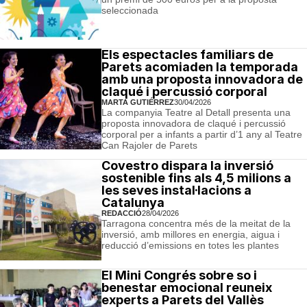
seleccionada
Els espectacles familiars de
Parets acomiaden la temporada
amb una proposta innovadora de
claqué i percussió corporal
MARTA GUTIÉRREZ
30/04/2026
La companyia Teatre al Detall presenta una
proposta innovadora de claqué i percussió
corporal per a infants a partir d’1 any al Teatre
Can Rajoler de Parets
Covestro dispara la inversió
sostenible fins als 4,5 milions a
les seves instal·lacions a
Catalunya
REDACCIÓ
28/04/2026
Tarragona concentra més de la meitat de la
inversió, amb millores en energia, aigua i
reducció d’emissions en totes les plantes
El Mini Congrés sobre so i
benestar emocional reuneix
experts a Parets del Vallès