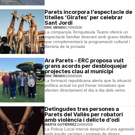
Parets incorpora l’espectacle de
titelles ‘Girafes’ per celebrar
Sant Jordi
ERIC MENDO
17/04/2026
La companyia Xirriquiteula Teatre oferirà un
espectacle familiar itinerant amb grans titelles
que complementarà la programació cultural i
literària de la jornada
Ara Parets - ERC proposa vuit
grans acords per desbloquejar
projectes clau al municipi
ERIC MENDO
15/04/2026
La formació republicana alerta que la situació
política actual no pot frenar iniciatives que
afecten directament el dia a dia dels veïns
Detingudes tres persones a
Parets del Vallès per robatori
amb violència i delicte d’odi
MARTA GUTIÉRREZ
15/04/2026
La Policia Local intervé després d’una agressió
amb insults racistes i sostreig de diners,