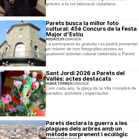
gràcies a la col·laboració ciutadana
Parets busca la millor foto
cultural: 45è Concurs de la Festa
Major d'Estiu
REDACCIÓ
15/04/2026
La participació és gratuïta i es podrà presentar
un màxim de tres fotografies preses en
qualsevol activitat cultural celebrada a Parets
Sant Jordi 2026 a Parets del
Vallès: actes destacats
ADRIÀ TORRES
14/04/2026
Com cada any, la plaça de la Vila s’omplirà de
parades, activitats i espectacles
Parets declara la guerra a les
plagues dels arbres amb un
mètode sorprenent i ecològic
REDACCIÓ
14/04/2026