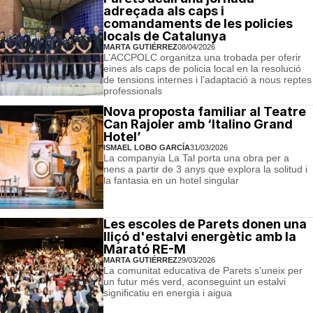
adreçada als caps i
comandaments de les policies
locals de Catalunya
MARTA GUTIÉRREZ
08/04/2026
L’ACCPOLC organitza una trobada per oferir
eines als caps de policia local en la resolució
de tensions internes i l’adaptació a nous reptes
professionals
Nova proposta familiar al Teatre
Can Rajoler amb ‘Italino Grand
Hotel’
ISMAEL LOBO GARCÍA
31/03/2026
La companyia La Tal porta una obra per a
nens a partir de 3 anys que explora la solitud i
la fantasia en un hotel singular
Les escoles de Parets donen una
lliçó d'estalvi energètic amb la
Marató RE-M
MARTA GUTIÉRREZ
29/03/2026
La comunitat educativa de Parets s'uneix per
un futur més verd, aconseguint un estalvi
significatiu en energia i aigua