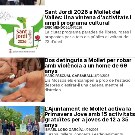
Sant Jordi 2026 a Mollet del
Vallès: Una vintena d’activitats i
ampli programa cultural
ERIC MENDO
16/04/2026
La ciutat programa parades de llibres, roses i
propostes per a tots els públics al voltant del
23 d’abril
Dos detinguts a Mollet per robar
amb violència a un home de 69
anys
MARC PASCUAL GARSABALL
16/04/2026
Els Mossos els enxampen a prop de l’estació
després d’estirar-li una cadena mentre el
distreien
L’Ajuntament de Mollet activa la
Primavera Jove amb 15 activitats
gratuïtes per a joves de 12 a 35
anys
ISMAEL LOBO GARCÍA
14/04/2026
Cursos, tallers, concerts i esdeveniments