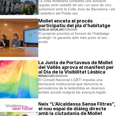
La colla molletana completa una actuació
regular amb castells de set i un vano de cinc,
juntament amb la Colla Jove de Barcelona i els
Castellers del Poble-sec
Mollet enceta el procés
participatiu del pla d’habitatge
NOELIA AGUILAR
27/04/2026
El projecte prioritza el foment de l’habitatge
protegit i la garantia dels més joves al seu
accés
La Junta de Portaveus de Mollet
del Vallès aprova el manifest per
al Dia de la Visibilitat Lèsbica
REDACCIÓ
23/04/2026
El Consell Nacional LGBTI impulsa una
declaració institucional que denuncia la
persistència de la lesbofòbia en diversos
àmbits socials malgrat els avenços legals
Neix “L’Alcaldessa Sense Filtres”,
el nou espai de diàleg directe
amb la ciutadania de Mollet