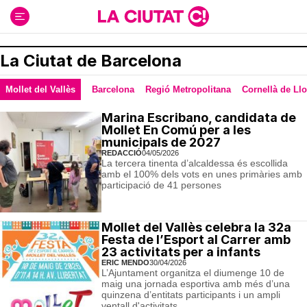
Ir
al
contenido
La Ciutat de Barcelona
Mollet del Vallès
Barcelona
Regió Metropolitana
Cornellà de Ll
Marina Escribano, candidata de
Mollet En Comú per a les
municipals de 2027
REDACCIÓ
04/05/2026
La tercera tinenta d’alcaldessa és escollida
amb el 100% dels vots en unes primàries amb
participació de 41 persones
Mollet del Vallès celebra la 32a
Festa de l’Esport al Carrer amb
23 activitats per a infants
ERIC MENDO
30/04/2026
L’Ajuntament organitza el diumenge 10 de
maig una jornada esportiva amb més d’una
quinzena d’entitats participants i un ampli
ventall d'activitats