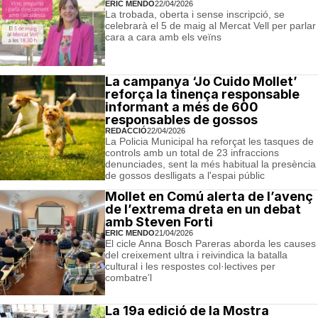
ERIC MENDO
22/04/2026
La trobada, oberta i sense inscripció, se
celebrarà el 5 de maig al Mercat Vell per parlar
cara a cara amb els veïns
La campanya ‘Jo Cuido Mollet’
reforça la tinença responsable
informant a més de 600
responsables de gossos
REDACCIÓ
22/04/2026
La Policia Municipal ha reforçat les tasques de
controls amb un total de 23 infraccions
denunciades, sent la més habitual la presència
de gossos deslligats a l'espai públic
Mollet en Comú alerta de l’avenç
de l’extrema dreta en un debat
amb Steven Forti
ERIC MENDO
21/04/2026
El cicle Anna Bosch Pareras aborda les causes
del creixement ultra i reivindica la batalla
cultural i les respostes col·lectives per
combatre’l
La 19a edició de la Mostra