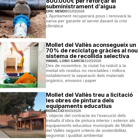
800.000€ per reforçar el
subministrament d’aigua
ERIC MENDO
31/03/2026
L’Ajuntament recuperarà pous i renovarà la
xarxa per garantir el servei davant la crisi
climàtica
Mollet del Vallès aconsegueix un
70% de reciclatge gràcies al nou
sistema de recollida selectiva
ISMAEL LOBO GARCÍA
31/03/2026
Des de novembre, la ciutat ha reduït a la
meitat els residus no reciclables i millora
notablement la separació dels materials
orgànics, envasos i paper
Mollet del Vallès treu a licitació
les obres de pintura dels
equipaments educatius
REDACCIÓ
30/03/2026
L’objecte del contracte és l’execució dels
treballs d’obra de pintura interior i exterior als
equipaments educatius municipals de Mollet
del Vallès seguint criteris de sostenibilitat,
seguretat i qualitat ambiental