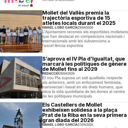
Mollet del Vallès premia la
trajectòria esportiva de 15
atletes locals durant el 2025
ISMAEL LOBO GARCÍA
29/04/2026
L’Ajuntament reconeix els esportistes molletans
que han destacat en competicions nacionals i
internacionals amb les subvencions a
l’excel·lència esportiva
S’aprova el IV Pla d’Igualtat, que
marcarà les polítiques de gènere
de Mollet fins al 2029
REDACCIÓ
28/04/2026
El nou Pla suposa un salt qualitatiu respecte
als anteriors, amb un enfocament feminista,
transversal i basat en els drets humans, que
situa la vida quotidiana de les dones al centre
de les polítiques municipals
Els Castellers de Mollet
exhibeixen solidesa a la plaça
Prat de la Riba en la seva primera
gran diada del 2026
ISMAEL LOBO GARCÍA
27/04/2026