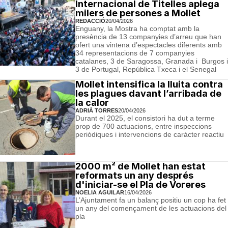
Internacional de Titelles aplega
milers de persones a Mollet
REDACCIÓ
20/04/2026
Enguany, la Mostra ha comptat amb la
presència de 13 companyies d’arreu que han
ofert una vintena d’espectacles diferents amb
34 representacions de 7 companyies
catalanes, 3 de Saragossa, Granada i Burgos i
3 de Portugal, República Txeca i el Senegal
Mollet intensifica la lluita contra
les plagues davant l’arribada de
la calor
ADRIÀ TORRES
20/04/2026
Durant el 2025, el consistori ha dut a terme
prop de 700 actuacions, entre inspeccions
periòdiques i intervencions de caràcter reactiu
2000 m² de Mollet han estat
reformats un any després
d'iniciar-se el Pla de Voreres
NOELIA AGUILAR
16/04/2026
L’Ajuntament fa un balanç positiu un cop ha fet
un any del començament de les actuacions del
pla