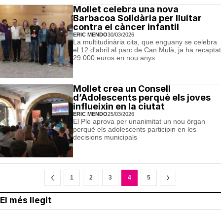
Mollet celebra una nova
Barbacoa Solidària per lluitar
contra el càncer infantil
ERIC MENDO
30/03/2026
La multitudinària cita, que enguany se celebra
el 12 d'abril al parc de Can Mulà, ja ha recaptat
29.000 euros en nou anys
Mollet crea un Consell
d’Adolescents perquè els joves
influeixin en la ciutat
ERIC MENDO
25/03/2026
El Ple aprova per unanimitat un nou òrgan
perquè els adolescents participin en les
decisions municipals
1
2
3
4
5
El més llegit