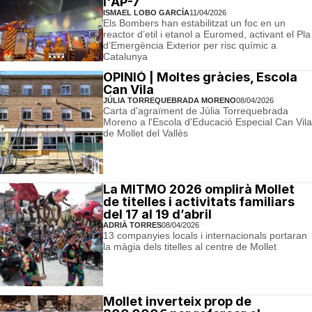
l'AP-7
ISMAEL LOBO GARCÍA
11/04/2026
Els Bombers han estabilitzat un foc en un
reactor d’etil i etanol a Euromed, activant el Pla
d’Emergència Exterior per risc químic a
Catalunya
OPINIÓ | Moltes gràcies, Escola
Can Vila
JÚLIA TORREQUEBRADA MORENO
08/04/2026
Carta d'agraïment de Júlia Torrequebrada
Moreno a l'Escola d'Educació Especial Can Vila
de Mollet del Vallès
La MITMO 2026 omplirà Mollet
de titelles i activitats familiars
del 17 al 19 d’abril
ADRIÀ TORRES
08/04/2026
13 companyies locals i internacionals portaran
la màgia dels titelles al centre de Mollet
Mollet inverteix prop de