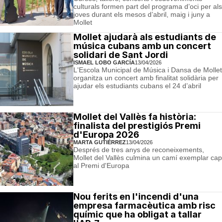
culturals formen part del programa d’oci per als
joves durant els mesos d’abril, maig i juny a
Mollet
Mollet ajudarà als estudiants de
música cubans amb un concert
solidari de Sant Jordi
ISMAEL LOBO GARCÍA
13/04/2026
L'Escola Municipal de Música i Dansa de Mollet
organitza un concert amb finalitat solidària per
ajudar els estudiants cubans el 24 d’abril
Mollet del Vallès fa història:
finalista del prestigiós Premi
d'Europa 2026
MARTA GUTIÉRREZ
13/04/2026
Després de tres anys de reconeixements,
Mollet del Vallès culmina un camí exemplar cap
al Premi d'Europa
Nou ferits en l'incendi d'una
empresa farmacèutica amb risc
químic que ha obligat a tallar