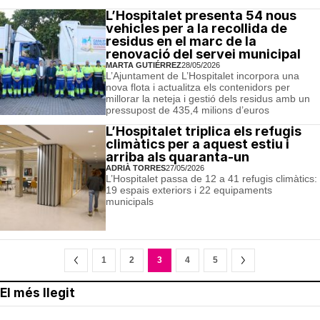
L’Hospitalet presenta 54 nous
vehicles per a la recollida de
residus en el marc de la
renovació del servei municipal
MARTA GUTIÉRREZ
28/05/2026
L’Ajuntament de L’Hospitalet incorpora una
nova flota i actualitza els contenidors per
millorar la neteja i gestió dels residus amb un
pressupost de 435,4 milions d’euros
L’Hospitalet triplica els refugis
climàtics per a aquest estiu i
arriba als quaranta-un
ADRIÀ TORRES
27/05/2026
L’Hospitalet passa de 12 a 41 refugis climàtics:
19 espais exteriors i 22 equipaments
municipals
1
2
3
4
5
El més llegit