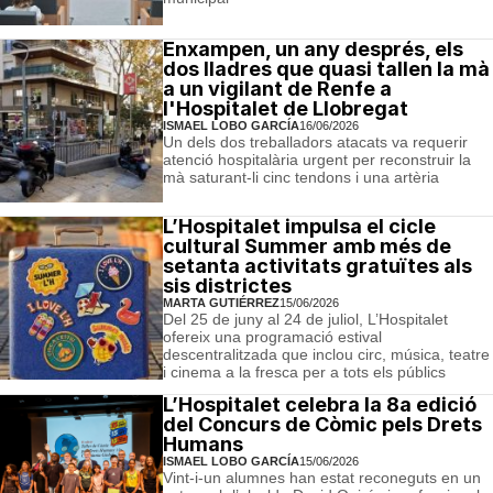
Enxampen, un any després, els
dos lladres que quasi tallen la mà
a un vigilant de Renfe a
l'Hospitalet de Llobregat
ISMAEL LOBO GARCÍA
16/06/2026
Un dels dos treballadors atacats va requerir
atenció hospitalària urgent per reconstruir la
mà saturant-li cinc tendons i una artèria
L’Hospitalet impulsa el cicle
cultural Summer amb més de
setanta activitats gratuïtes als
sis districtes
MARTA GUTIÉRREZ
15/06/2026
Del 25 de juny al 24 de juliol, L’Hospitalet
ofereix una programació estival
descentralitzada que inclou circ, música, teatre
i cinema a la fresca per a tots els públics
L’Hospitalet celebra la 8a edició
del Concurs de Còmic pels Drets
Humans
ISMAEL LOBO GARCÍA
15/06/2026
Vint-i-un alumnes han estat reconeguts en un