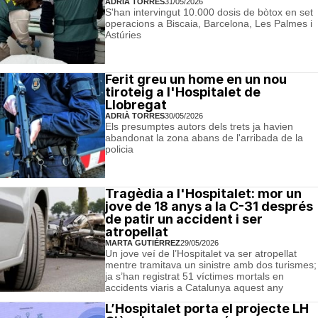
ADRIÀ TORRES
31/05/2026
S'han intervingut 10.000 dosis de bòtox en set
operacions a Biscaia, Barcelona, Les Palmes i
Astúries
Ferit greu un home en un nou
tiroteig a l'Hospitalet de
Llobregat
ADRIÀ TORRES
30/05/2026
Els presumptes autors dels trets ja havien
abandonat la zona abans de l'arribada de la
policia
Tragèdia a l'Hospitalet: mor un
jove de 18 anys a la C-31 després
de patir un accident i ser
atropellat
MARTA GUTIÉRREZ
29/05/2026
Un jove veí de l’Hospitalet va ser atropellat
mentre tramitava un sinistre amb dos turismes;
ja s’han registrat 51 víctimes mortals en
accidents viaris a Catalunya aquest any
L’Hospitalet porta el projecte LH