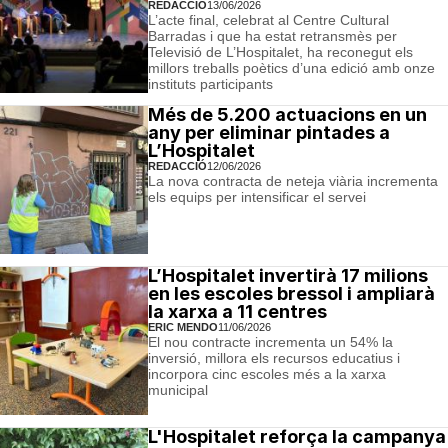
REDACCIÓ
13/06/2026
L’acte final, celebrat al Centre Cultural
Barradas i que ha estat retransmès per
Televisió de L’Hospitalet, ha reconegut els
millors treballs poètics d’una edició amb onze
instituts participants
Més de 5.200 actuacions en un
any per eliminar pintades a
L’Hospitalet
REDACCIÓ
12/06/2026
La nova contracta de neteja viària incrementa
els equips per intensificar el servei
L’Hospitalet invertirà 17 milions
en les escoles bressol i ampliarà
la xarxa a 11 centres
ERIC MENDO
11/06/2026
El nou contracte incrementa un 54% la
inversió, millora els recursos educatius i
incorpora cinc escoles més a la xarxa
municipal
L'Hospitalet reforça la campanya