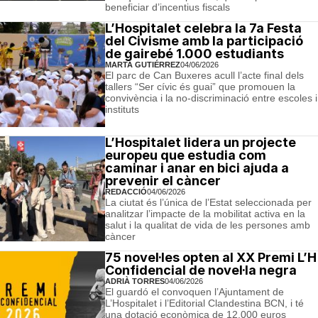
beneficiar d’incentius fiscals
L’Hospitalet celebra la 7a Festa
del Civisme amb la participació
de gairebé 1.000 estudiants
MARTA GUTIÉRREZ
04/06/2026
El parc de Can Buxeres acull l’acte final dels
tallers “Ser cívic és guai” que promouen la
convivència i la no-discriminació entre escoles i
instituts
L’Hospitalet lidera un projecte
europeu que estudia com
caminar i anar en bici ajuda a
prevenir el càncer
REDACCIÓ
04/06/2026
La ciutat és l’única de l’Estat seleccionada per
analitzar l’impacte de la mobilitat activa en la
salut i la qualitat de vida de les persones amb
càncer
75 novel·les opten al XX Premi L’H
Confidencial de novel·la negra
ADRIÀ TORRES
04/06/2026
El guardó el convoquen l’Ajuntament de
L’Hospitalet i l’Editorial Clandestina BCN, i té
una dotació econòmica de 12.000 euros