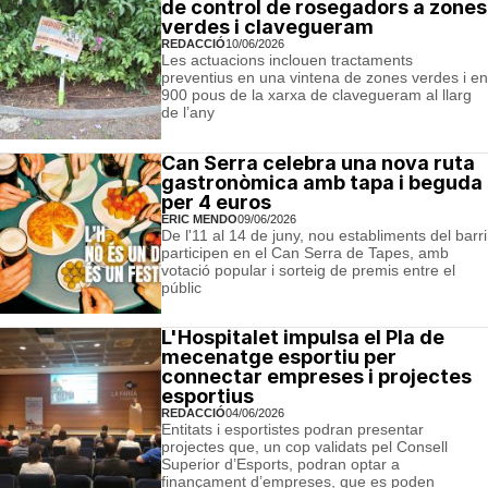
de control de rosegadors a zones
verdes i clavegueram
REDACCIÓ
10/06/2026
Les actuacions inclouen tractaments
preventius en una vintena de zones verdes i en
900 pous de la xarxa de clavegueram al llarg
de l’any
Can Serra celebra una nova ruta
gastronòmica amb tapa i beguda
per 4 euros
ERIC MENDO
09/06/2026
De l'11 al 14 de juny, nou establiments del barri
participen en el Can Serra de Tapes, amb
votació popular i sorteig de premis entre el
públic
L'Hospitalet impulsa el Pla de
mecenatge esportiu per
connectar empreses i projectes
esportius
REDACCIÓ
04/06/2026
Entitats i esportistes podran presentar
projectes que, un cop validats pel Consell
Superior d’Esports, podran optar a
finançament d’empreses, que es poden