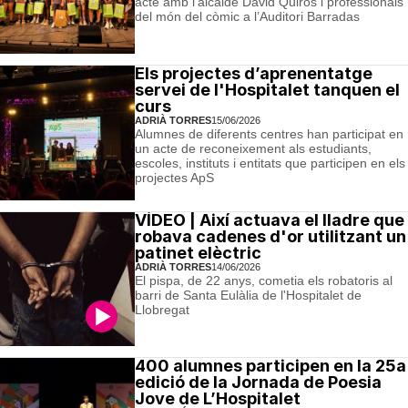
acte amb l’alcalde David Quirós i professionals
del món del còmic a l’Auditori Barradas
Els projectes d’aprenentatge
servei de l'Hospitalet tanquen el
curs
ADRIÀ TORRES
15/06/2026
Alumnes de diferents centres han participat en
un acte de reconeixement als estudiants,
escoles, instituts i entitats que participen en els
projectes ApS
VÍDEO | Així actuava el lladre que
robava cadenes d'or utilitzant un
patinet elèctric
ADRIÀ TORRES
14/06/2026
El pispa, de 22 anys, cometia els robatoris al
barri de Santa Eulàlia de l'Hospitalet de
Llobregat
400 alumnes participen en la 25a
edició de la Jornada de Poesia
Jove de L’Hospitalet