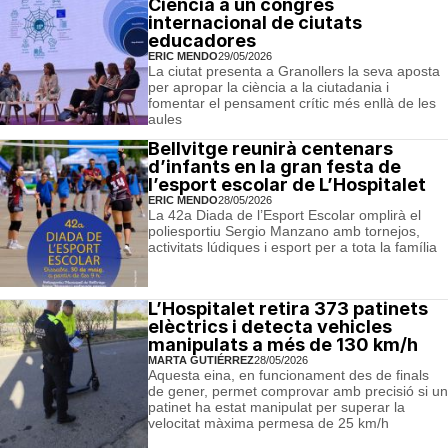
Ciència a un congrés
internacional de ciutats
educadores
ERIC MENDO
29/05/2026
La ciutat presenta a Granollers la seva aposta
per apropar la ciència a la ciutadania i
fomentar el pensament crític més enllà de les
aules
Bellvitge reunirà centenars
d’infants en la gran festa de
l’esport escolar de L’Hospitalet
ERIC MENDO
28/05/2026
La 42a Diada de l’Esport Escolar omplirà el
poliesportiu Sergio Manzano amb tornejos,
activitats lúdiques i esport per a tota la família
L’Hospitalet retira 373 patinets
elèctrics i detecta vehicles
manipulats a més de 130 km/h
MARTA GUTIÉRREZ
28/05/2026
Aquesta eina, en funcionament des de finals
de gener, permet comprovar amb precisió si un
patinet ha estat manipulat per superar la
velocitat màxima permesa de 25 km/h