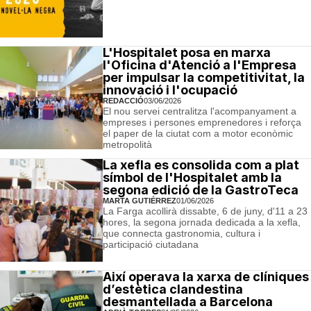
L'Hospitalet posa en marxa
l'Oficina d'Atenció a l'Empresa
per impulsar la competitivitat, la
innovació i l'ocupació
REDACCIÓ
03/06/2026
El nou servei centralitza l'acompanyament a
empreses i persones emprenedores i reforça
el paper de la ciutat com a motor econòmic
metropolità
La xefla es consolida com a plat
símbol de l'Hospitalet amb la
segona edició de la GastroTeca
MARTA GUTIÉRREZ
01/06/2026
La Farga acollirà dissabte, 6 de juny, d'11 a 23
hores, la segona jornada dedicada a la xefla,
que connecta gastronomia, cultura i
participació ciutadana
Així operava la xarxa de clíniques
d’estètica clandestina
desmantellada a Barcelona