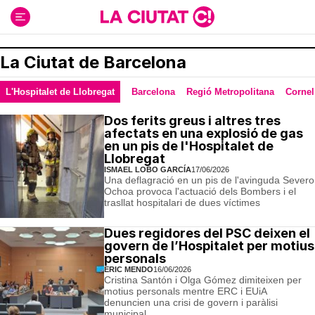
Ir
al
contenido
La Ciutat de Barcelona
L'Hospitalet de Llobregat
Barcelona
Regió Metropolitana
Cornel
Dos ferits greus i altres tres
afectats en una explosió de gas
en un pis de l'Hospitalet de
Llobregat
ISMAEL LOBO GARCÍA
17/06/2026
Una deflagració en un pis de l'avinguda Severo
Ochoa provoca l'actuació dels Bombers i el
trasllat hospitalari de dues víctimes
Dues regidores del PSC deixen el
govern de l’Hospitalet per motius
personals
ERIC MENDO
16/06/2026
Cristina Santón i Olga Gómez dimiteixen per
motius personals mentre ERC i EUiA
denuncien una crisi de govern i paràlisi
municipal