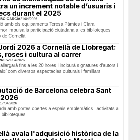
tra un increment notable d’usuaris i
ecs durant el 2025
OBO GARCÍA
21/04/2026
ió amb els equipaments Teresa Pàmies i Clara
r impulsa la participació ciutadana a les biblioteques
s de Cornellà
Jordi 2026 a Cornellà de Llobregat:
s, roses i cultura al carrer
RRES
21/04/2026
’allargarà fins a les 20 hores i inclourà signatures d’autors i
així com diversos espectacles culturals i familiars
putació de Barcelona celebra Sant
 2026
17/04/2026
ada amb portes obertes a espais emblemàtics i activitats a
 biblioteques
llà avala l'adquisició històrica de la