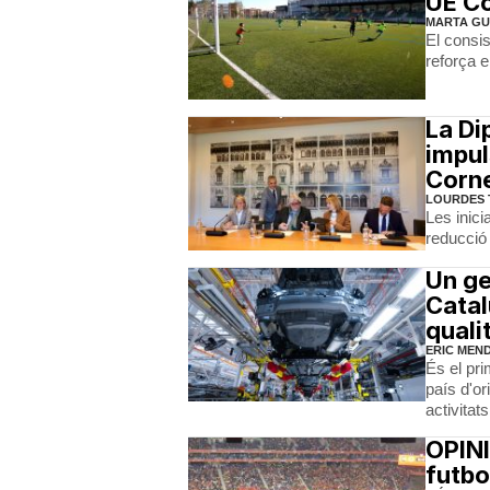
UE Co
MARTA GU
El consis
reforça e
La Di
impul
Corne
LOURDES 
Les inici
reducció 
Un ge
Catal
quali
ERIC MEN
És el pr
país d'or
activitat
OPINI
futbo