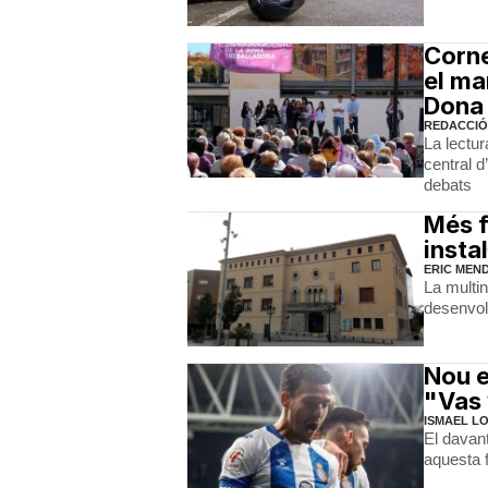
Corne
el ma
Dona
REDACCIÓ
La lectur
central d
debats
Més f
insta
ERIC MEN
La multin
desenvol
Nou e
"Vas 
ISMAEL L
El davan
aquesta f