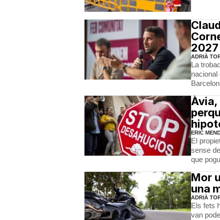
Claud
Corne
2027
ADRIÀ TO
La troba
nacional
Barcelon
Àvia,
perqu
hipot
ERIC MEN
El propie
sense dei
que pogu
Mor u
una m
ADRIÀ TO
Els fets 
van poder