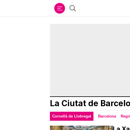
Ir
Cercar
al
contenido
La Ciutat de Barcel
Cornellà de Llobregat
Barcelona
Regi
La Xa