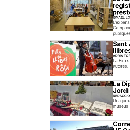
regis
prést
ISMAEL L
L’expans
Campoamo
públique
Sant 
llibre
ADRIÀ TO
La Fira s
autores, 
La Di
Jordi
REDACCIÓ
Una jorn
museus i
Corne