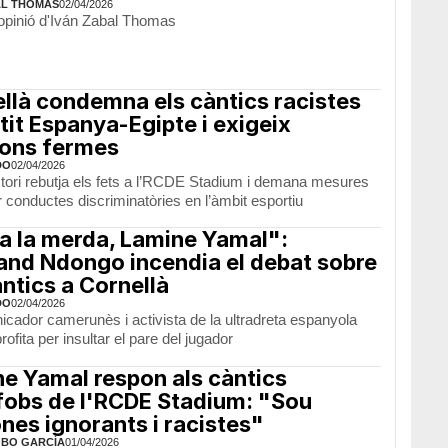
AL THOMAS
02/04/2026
'opinió d'Iván Zabal Thomas
llà condemna els càntics racistes
rtit Espanya-Egipte i exigeix
ions fermes
DO
02/04/2026
stori rebutja els fets a l’RCDE Stadium i demana mesures
r conductes discriminatòries en l’àmbit esportiu
a la merda, Lamine Yamal":
and Ndongo incendia el debat sobre
àntics a Cornellà
DO
02/04/2026
icador camerunès i activista de la ultradreta espanyola
ofita per insultar el pare del jugador
e Yamal respon als càntics
obs de l'RCDE Stadium: "Sou
nes ignorants i racistes"
OBO GARCÍA
01/04/2026