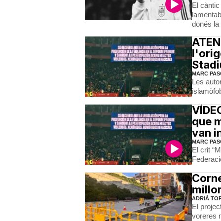
El càntic
lamentab
donés la
ATENC
l'ori
Stad
MARC PAS
Les auto
islamòfob
VÍDEO
que m
van i
MARC PAS
El crit “
Federació
Corne
millo
ADRIÀ TO
El projec
voreres 