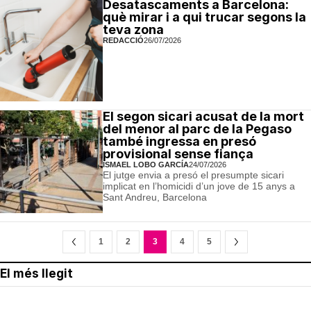
Desatascaments a Barcelona:
què mirar i a qui trucar segons la
teva zona
REDACCIÓ
26/07/2026
El segon sicari acusat de la mort
del menor al parc de la Pegaso
també ingressa en presó
provisional sense fiança
ISMAEL LOBO GARCÍA
24/07/2026
El jutge envia a presó el presumpte sicari
implicat en l’homicidi d’un jove de 15 anys a
Sant Andreu, Barcelona
1
2
3
4
5
El més llegit