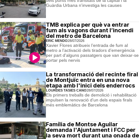
dels punts més transitats de la capital i la
Guàrdia Urbana n'investiga les causes
TMB explica per què va entrar
fum als vagons durant l’incendi
del metro de Barcelona
ERIC MENDO
28/07/2026
Xavier Flores atribueix l’entrada de fum al
metro a l’activació dels tiradors d’emergència
per part d'alguns passatgers que van deixar-se
portar pels nervis
La transformació del recinte firal
de Montjuïc entra en una nova
etapa amb l'inici dels enderrocs
LOURDES TASIES CANO
28/07/2026
Els primers treballs de demolició i rehabilitació
impulsen la renovació d'un dels espais firals
més emblemàtics de Barcelona
Família de Montse Aguilar
demanda l'Ajuntament i FCC per
la seva mort durant una onada de