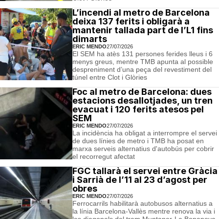
L’incendi al metro de Barcelona
deixa 137 ferits i obligarà a
mantenir tallada part de l’L1 fins
dimarts
ERIC MENDO
27/07/2026
El SEM ha atès 131 persones ferides lleus i 6
menys greus, mentre TMB apunta al possible
despreniment d’una peça del revestiment del
túnel entre Clot i Glòries
Foc al metro de Barcelona: dues
estacions desallotjades, un tren
evacuat i 120 ferits atesos pel
SEM
ERIC MENDO
27/07/2026
La incidència ha obligat a interrompre el servei
de dues línies de metro i TMB ha posat en
marxa serveis alternatius d'autobús per cobrir
el recorregut afectat
FGC tallarà el servei entre Gràcia
i Sarrià de l’11 al 23 d’agost per
obres
ERIC MENDO
27/07/2026
Ferrocarrils habilitarà autobusos alternatius a
la línia Barcelona-Vallès mentre renova la via i
les diagonals del tram Muntaner-La Bonanova