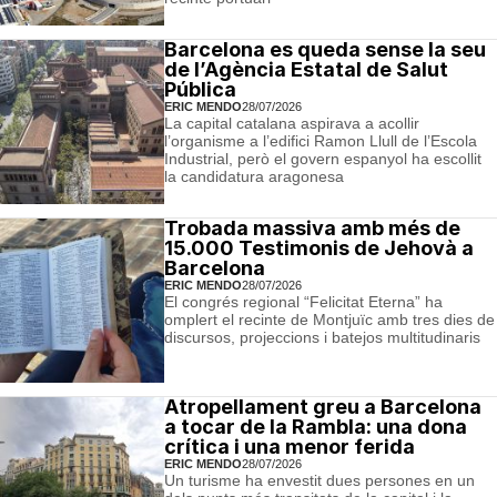
Barcelona es queda sense la seu
de l’Agència Estatal de Salut
Pública
ERIC MENDO
28/07/2026
La capital catalana aspirava a acollir
l’organisme a l’edifici Ramon Llull de l’Escola
Industrial, però el govern espanyol ha escollit
la candidatura aragonesa
Trobada massiva amb més de
15.000 Testimonis de Jehovà a
Barcelona
ERIC MENDO
28/07/2026
El congrés regional “Felicitat Eterna” ha
omplert el recinte de Montjuïc amb tres dies de
discursos, projeccions i batejos multitudinaris
Atropellament greu a Barcelona
a tocar de la Rambla: una dona
crítica i una menor ferida
ERIC MENDO
28/07/2026
Un turisme ha envestit dues persones en un