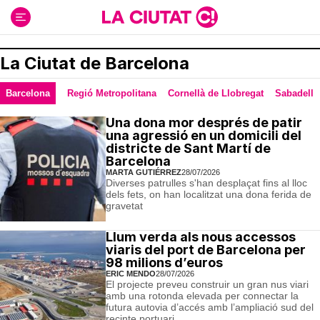
Ir
al
contenido
La Ciutat de Barcelona
Barcelona
Regió Metropolitana
Cornellà de Llobregat
Sabadell
Una dona mor després de patir
una agressió en un domicili del
districte de Sant Martí de
Barcelona
MARTA GUTIÉRREZ
28/07/2026
Diverses patrulles s'han desplaçat fins al lloc
dels fets, on han localitzat una dona ferida de
gravetat
Llum verda als nous accessos
viaris del port de Barcelona per
98 milions d’euros
ERIC MENDO
28/07/2026
El projecte preveu construir un gran nus viari
amb una rotonda elevada per connectar la
futura autovia d’accés amb l’ampliació sud del
recinte portuari