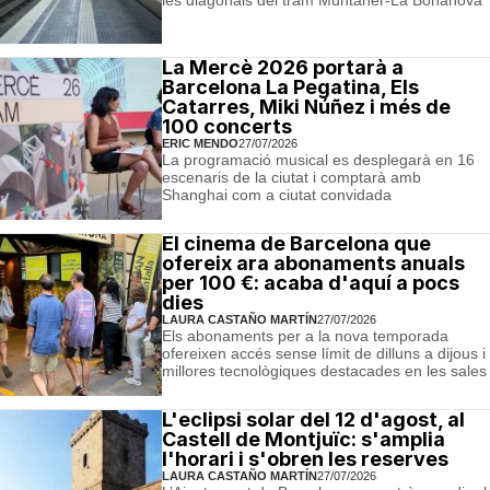
La Mercè 2026 portarà a
Barcelona La Pegatina, Els
Catarres, Miki Núñez i més de
100 concerts
ERIC MENDO
27/07/2026
La programació musical es desplegarà en 16
escenaris de la ciutat i comptarà amb
Shanghai com a ciutat convidada
El cinema de Barcelona que
ofereix ara abonaments anuals
per 100 €: acaba d'aquí a pocs
dies
LAURA CASTAÑO MARTÍN
27/07/2026
Els abonaments per a la nova temporada
ofereixen accés sense límit de dilluns a dijous i
millores tecnològiques destacades en les sales
L'eclipsi solar del 12 d'agost, al
Castell de Montjuïc: s'amplia
l'horari i s'obren les reserves
LAURA CASTAÑO MARTÍN
27/07/2026