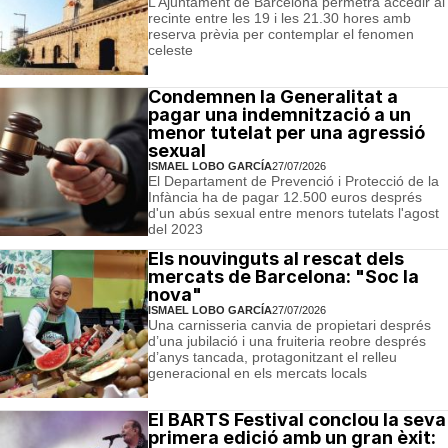
L’Ajuntament de Barcelona permetrà accedir al
recinte entre les 19 i les 21.30 hores amb
reserva prèvia per contemplar el fenomen
celeste
Condemnen la Generalitat a
pagar una indemnització a un
menor tutelat per una agressió
sexual
ISMAEL LOBO GARCÍA
27/07/2026
El Departament de Prevenció i Protecció de la
Infància ha de pagar 12.500 euros després
d'un abús sexual entre menors tutelats l'agost
del 2023
Els nouvinguts al rescat dels
mercats de Barcelona: "Soc la
nova"
ISMAEL LOBO GARCÍA
27/07/2026
Una carnisseria canvia de propietari després
d’una jubilació i una fruiteria reobre després
d’anys tancada, protagonitzant el relleu
generacional en els mercats locals
El BARTS Festival conclou la seva
primera edició amb un gran èxit: