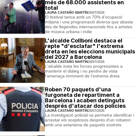
més de 68.000 assistents en
total
LAURA CASTAÑO MARTÍN
26/07/2026
El festival tanca amb un 70% d’ocupació
mitjana i una programació diversa que abasta
des de llegendes internacionals fins a artistes
de música urbana i indie
L'alcalde Collboni destaca el
repte "d'esclafar" l'extrema
dreta en les eleccions municipals
del 2027 a Barcelona
LAURA CASTAÑO MARTÍN
26/07/2026
L'alcalde insta les forces progressistes a
mantenir el diàleg i no perdre de vista
l'amenaça imminent de l'extrema dreta
Roben 70 paquets d'una
furgoneta de repartiment a
Barcelona i acaben detinguts
després d'atacar dos policies
LAURA CASTAÑO MARTÍN
26/07/2026
La investigació policial va permetre identificar i
arrestar els sospitosos després d'un robatori
amb una setantena de paquets sostrets