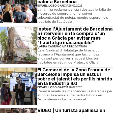
calor a Barcelona
ISMAEL LOBO GARCÍA
28/07/2026
La família reclama justícia i destaca la falta de
mesures de seguretat en el servei
subcontractat de neteja, mentre esperen els
resultats de l’autòpsia
Insten l'Ajuntament de Barcelona
a intervenir en la compra d'un
bloc a Gràcia per evitar més
"habitatge inassequible"
LAURA CASTAÑO MARTÍN
28/07/2026
És el Sindicat d'Habitatge de Gràcia qui
reclama a l'Ajuntament que faci un pas
endavant per convertir aquest bloc en
habitatge en règim de Protecció Oficial
El Consorci de la Zona Franca de
Barcelona impulsa un estudi
sobre el talent i els perfils híbrids
en la Indústria 4.0
ISMAEL LOBO GARCÍA
28/07/2026
L’anàlisi revela les mancances i estratègies per
afrontar l’escassetat de perfils híbrids en
l’ecosistema industrial avançat
VÍDEO | Un turista apallissa un