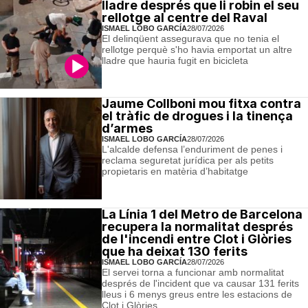
lladre després que li robin el seu
rellotge al centre del Raval
ISMAEL LOBO GARCÍA
28/07/2026
El delinqüent assegurava que no tenia el
rellotge perquè s'ho havia emportat un altre
lladre que hauria fugit en bicicleta
Jaume Collboni mou fitxa contra
el tràfic de drogues i la tinença
d’armes
ISMAEL LOBO GARCÍA
28/07/2026
L'alcalde defensa l’enduriment de penes i
reclama seguretat jurídica per als petits
propietaris en matèria d’habitatge
La Línia 1 del Metro de Barcelona
recupera la normalitat després
de l'incendi entre Clot i Glòries
que ha deixat 130 ferits
ISMAEL LOBO GARCÍA
28/07/2026
El servei torna a funcionar amb normalitat
després de l'incident que va causar 131 ferits
lleus i 6 menys greus entre les estacions de
Clot i Glòries