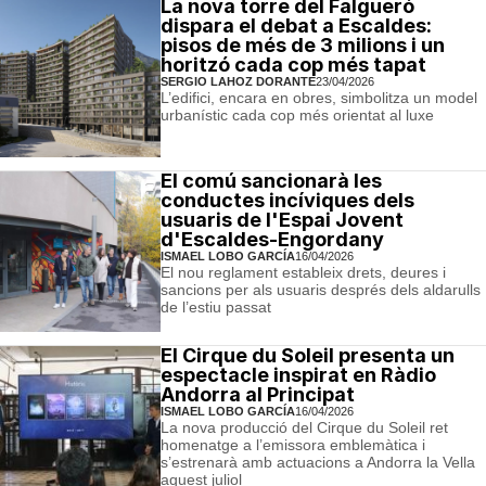
La nova torre del Falgueró
dispara el debat a Escaldes:
pisos de més de 3 milions i un
horitzó cada cop més tapat
SERGIO LAHOZ DORANTE
23/04/2026
L’edifici, encara en obres, simbolitza un model
urbanístic cada cop més orientat al luxe
El comú sancionarà les
conductes incíviques dels
usuaris de l'Espai Jovent
d'Escaldes-Engordany
ISMAEL LOBO GARCÍA
16/04/2026
El nou reglament estableix drets, deures i
sancions per als usuaris després dels aldarulls
de l’estiu passat
El Cirque du Soleil presenta un
espectacle inspirat en Ràdio
Andorra al Principat
ISMAEL LOBO GARCÍA
16/04/2026
La nova producció del Cirque du Soleil ret
homenatge a l’emissora emblemàtica i
s’estrenarà amb actuacions a Andorra la Vella
aquest juliol