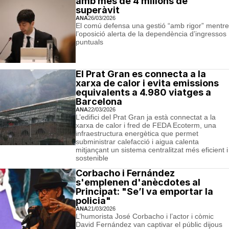
amb més de 4 milions de
superàvit
ANA
26/03/2026
El comú defensa una gestió “amb rigor” mentre
l’oposició alerta de la dependència d’ingressos
puntuals
El Prat Gran es connecta a la
xarxa de calor i evita emissions
equivalents a 4.980 viatges a
Barcelona
ANA
22/03/2026
L’edifici del Prat Gran ja està connectat a la
xarxa de calor i fred de FEDA Ecoterm, una
infraestructura energètica que permet
subministrar calefacció i aigua calenta
mitjançant un sistema centralitzat més eficient i
sostenible
Corbacho i Fernández
s'emplenen d'anècdotes al
Principat: "Se’l va emportar la
policia"
ANA
21/03/2026
L’humorista José Corbacho i l’actor i còmic
David Fernández van captivar el públic dijous