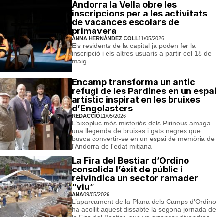
Andorra la Vella obre les
inscripcions per a les activitats
de vacances escolars de
primavera
ANNA HERNÁNDEZ COLL
11/05/2026
Els residents de la capital ja poden fer la
inscripció i els altres usuaris a partir del 18 de
maig
Encamp transforma un antic
refugi de les Pardines en un espai
artístic inspirat en les bruixes
d’Engolasters
REDACCIÓ
11/05/2026
L’aixopluc més misteriós dels Pirineus amaga
una llegenda de bruixes i gats negres que
busca convertir-se en un espai de memòria de
l'Andorra de l'edat mitjana
La Fira del Bestiar d’Ordino
consolida l’èxit de públic i
reivindica un sector ramader
“viu”
ANA
09/05/2026
L’aparcament de la Plana dels Camps d’Ordino
ha acollit aquest dissabte la segona jornada de