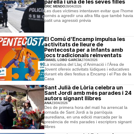
parella i una de les seves filles
ERIC MENDO
28/04/2026
Les dues víctimes intentaven evitar que l'home
tornés a agredír una altra filla que també havia
patit una agressió prèvia
El Comú d’Encamp impulsa les
activitats de lleure de
Pentecosta per a infants amb
jocs tradicionals reinventats
ISMAEL LOBO GARCÍA
27/04/2026
La iniciativa del Llaç d’Animació i l’Àrea de
Jovent ofereix activitats lúdiques i educatives
durant els dies festius a Encamp i el Pas de la
Casa
Sant Julià de Lòria celebra un
Sant Jordi amb més parades i 24
autors signant llibres
ANA
23/04/2026
Des de primera hora del matí ha arrencat la
jornada de Sant Jordi a la parròquia
laurediana, en una edició marcada per la
presència de més parades i escriptors signant
llibres