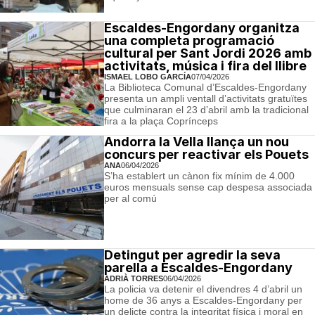
Escaldes-Engordany organitza
una completa programació
cultural per Sant Jordi 2026 amb
activitats, música i fira del llibre
ISMAEL LOBO GARCÍA
07/04/2026
La Biblioteca Comunal d’Escaldes-Engordany
presenta un ampli ventall d’activitats gratuïtes
que culminaran el 23 d’abril amb la tradicional
fira a la plaça Coprínceps
Andorra la Vella llança un nou
concurs per reactivar els Pouets
ANA
06/04/2026
S’ha establert un cànon fix mínim de 4.000
euros mensuals sense cap despesa associada
per al comú
Detingut per agredir la seva
parella a Escaldes-Engordany
ADRIÀ TORRES
06/04/2026
La policia va detenir el divendres 4 d’abril un
home de 36 anys a Escaldes-Engordany per
un delicte contra la integritat física i moral en