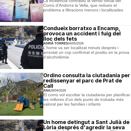
La incidència contradiu la versió oficial del
Comú d'Andorra la Vella, que redueix el
problema a filtracions menors i localitzades
Condueix borratxo a Encamp,
provoca un accident i fuig del
lloc dels fets
ADRIÀ TORRES
04/05/2026
L'home va ser localitzat minuts després i
arrestat un cop confirmat el positiu en la prova
d’alcoholèmia
Ordino consulta la ciutadania per
redissenyar el parc de Prat de
Call
ANA
28/04/2026
El comú vol escoltar la ciutadania per planificar
les millores d'un dels punts de trobada més
valorat per les famílies i infants
Un home detingut a Sant Julià de
Lòria després d'agredir la seva