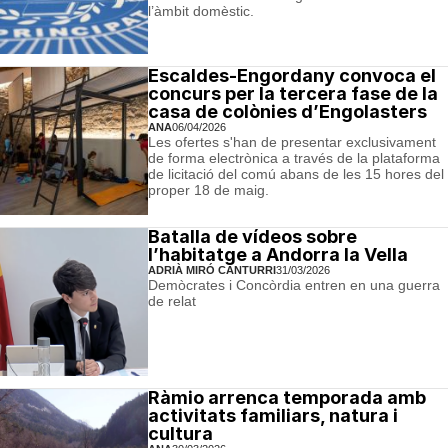
l’àmbit domèstic.
Escaldes-Engordany convoca el
concurs per la tercera fase de la
casa de colònies d’Engolasters
ANA
06/04/2026
Les ofertes s'han de presentar exclusivament
de forma electrònica a través de la plataforma
de licitació del comú abans de les 15 hores del
proper 18 de maig.
Batalla de vídeos sobre
l’habitatge a Andorra la Vella
ADRIÀ MIRÓ CANTURRI
31/03/2026
Demòcrates i Concòrdia entren en una guerra
de relat
Ràmio arrenca temporada amb
activitats familiars, natura i
cultura