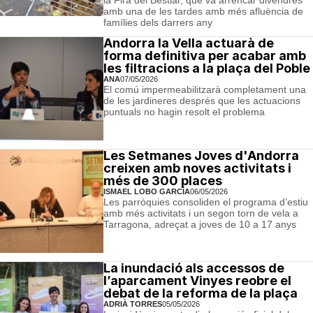
la Fira del Bestiar, que va arrencar divendres
amb una de les tardes amb més afluència de
famílies dels darrers any
Andorra la Vella actuarà de
forma definitiva per acabar amb
les filtracions a la plaça del Poble
ANA
07/05/2026
El comú impermeabilitzarà completament una
de les jardineres després que les actuacions
puntuals no hagin resolt el problema
Les Setmanes Joves d'Andorra
creixen amb noves activitats i
més de 300 places
ISMAEL LOBO GARCÍA
06/05/2026
Les parròquies consoliden el programa d’estiu
amb més activitats i un segon torn de vela a
Tarragona, adreçat a joves de 10 a 17 anys
La inundació als accessos de
l’aparcament Vinyes reobre el
debat de la reforma de la plaça
ADRIÀ TORRES
05/05/2026