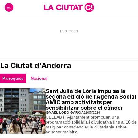
Ir
al
contenido
La Ciutat d'Andorra
Parroquies
Nacional
Sant Julià de Lòria impulsa la
segona edició de l’Agenda Social
AMIC amb activitats per
sensibilitzar sobre el càncer
ISMAEL LOBO GARCÍA
11/05/2026
CELLAB i l’Ajuntament promouen una
programació solidària i divulgativa fins al 16 de
maig per conscienciar la ciutadania sobre
aquesta malaltia