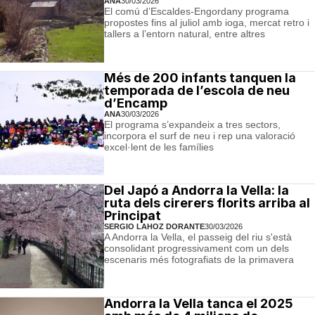
ANA
30/03/2026
El comú d’Escaldes-Engordany programa
propostes fins al juliol amb ioga, mercat retro i
tallers a l’entorn natural, entre altres
Més de 200 infants tanquen la
temporada de l’escola de neu
d’Encamp
ANA
30/03/2026
El programa s’expandeix a tres sectors,
incorpora el surf de neu i rep una valoració
excel·lent de les famílies
Del Japó a Andorra la Vella: la
ruta dels cirerers florits arriba al
Principat
SERGIO LAHOZ DORANTE
30/03/2026
A Andorra la Vella, el passeig del riu s'està
consolidant progressivament com un dels
escenaris més fotografiats de la primavera
Andorra la Vella tanca el 2025