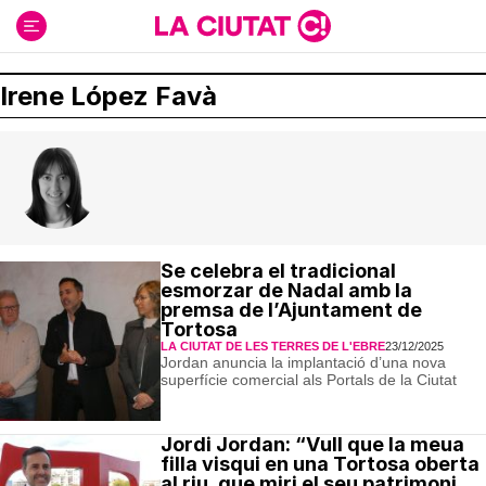
Ir
al
contenido
Irene López Favà
Se celebra el tradicional
esmorzar de Nadal amb la
premsa de l’Ajuntament de
Tortosa
LA CIUTAT DE LES TERRES DE L'EBRE
23/12/2025
Jordan anuncia la implantació d’una nova
superfície comercial als Portals de la Ciutat
Jordi Jordan: “Vull que la meua
filla visqui en una Tortosa oberta
al riu, que miri el seu patrimoni