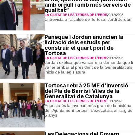
amb orgull i amb més serveis de
qualitat”
LA CIUTAT DE LES TERRES DE L'EBRE
22/12/2025
Entrevista a l'alcalde de Tortosa, Jordi Jordan
Paneque i Jordan anuncien la
licitació dels estudis per
construir el quart pont de
Tortosa
LA CIUTAT DE LES TERRES DE L'EBRE
20/12/2025
Jordan explica que va ser una demanda que li
va fer arribar al president de la Generalitat als
inicis de la legislatura
Tortosa rebrà 25 ME d’inversió
del Pla de Barris i Viles de la
Generalitat de Catalunya
LA CIUTAT DE LES TERRES DE L'EBRE
19/12/2025
Aquesta és la inversió més gran de la història
de l’Ajuntament tortosí i s’executarà al llarg de
5 anys
Les Delegacions del Govern