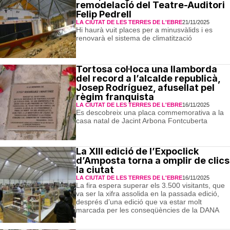
remodelació del Teatre-Auditori
Felip Pedrell
LA CIUTAT DE LES TERRES DE L'EBRE
21/11/2025
Hi haurà vuit places per a minusvàlids i es
renovarà el sistema de climatització
Tortosa col·loca una llamborda
del record a l’alcalde republicà,
Josep Rodríguez, afusellat pel
règim franquista
LA CIUTAT DE LES TERRES DE L'EBRE
16/11/2025
Es descobreix una placa commemorativa a la
casa natal de Jacint Arbona Fontcuberta
La XIII edició de l’Expoclick
d’Amposta torna a omplir de clics
la ciutat
LA CIUTAT DE LES TERRES DE L'EBRE
16/11/2025
La fira espera superar els 3.500 visitants, que
va ser la xifra assolida en la passada edició,
després d’una edició que va estar molt
marcada per les conseqüències de la DANA