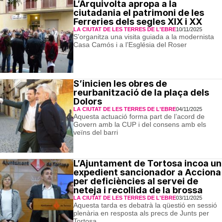
L’Arquivolta apropa a la
ciutadania el patrimoni de les
Ferreries dels segles XIX i XX
LA CIUTAT DE LES TERRES DE L'EBRE
10/11/2025
S’organitza una visita guiada a la modernista
Casa Camós i a l’Església del Roser
S’inicien les obres de
reurbanització de la plaça dels
Dolors
LA CIUTAT DE LES TERRES DE L'EBRE
04/11/2025
Aquesta actuació forma part de l’acord de
Govern amb la CUP i del consens amb els
veïns del barri
L’Ajuntament de Tortosa incoa un
expedient sancionador a Acciona
per deficiències al servei de
neteja i recollida de la brossa
LA CIUTAT DE LES TERRES DE L'EBRE
03/11/2025
Aquesta tarda es debatrà la qüestió en sessió
plenària en resposta als precs de Junts per
Tortosa