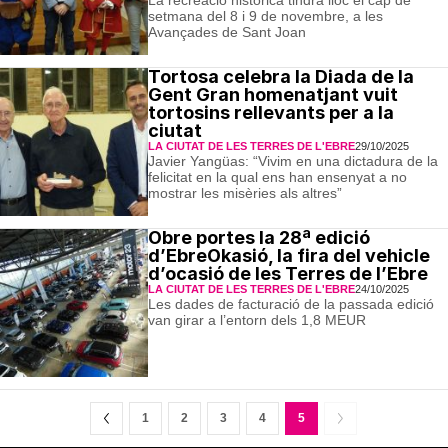
La recreació històrica tindrà lloc el cap de
setmana del 8 i 9 de novembre, a les
Avançades de Sant Joan
Tortosa celebra la Diada de la
Gent Gran homenatjant vuit
tortosins rellevants per a la
ciutat
LA CIUTAT DE LES TERRES DE L'EBRE
29/10/2025
Javier Yangüas: “Vivim en una dictadura de la
felicitat en la qual ens han ensenyat a no
mostrar les misèries als altres”
Obre portes la 28ª edició
d’EbreOkasió, la fira del vehicle
d’ocasió de les Terres de l’Ebre
LA CIUTAT DE LES TERRES DE L'EBRE
24/10/2025
Les dades de facturació de la passada edició
van girar a l’entorn dels 1,8 MEUR
1
2
3
4
5