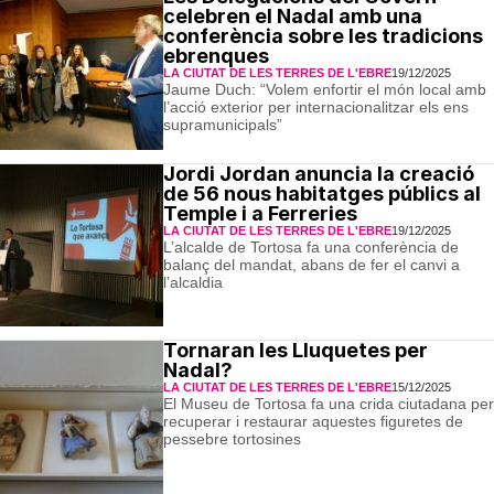
celebren el Nadal amb una
conferència sobre les tradicions
ebrenques
LA CIUTAT DE LES TERRES DE L'EBRE
19/12/2025
Jaume Duch: “Volem enfortir el món local amb
l’acció exterior per internacionalitzar els ens
supramunicipals”
Jordi Jordan anuncia la creació
de 56 nous habitatges públics al
Temple i a Ferreries
LA CIUTAT DE LES TERRES DE L'EBRE
19/12/2025
L’alcalde de Tortosa fa una conferència de
balanç del mandat, abans de fer el canvi a
l’alcaldia
Tornaran les Lluquetes per
Nadal?
LA CIUTAT DE LES TERRES DE L'EBRE
15/12/2025
El Museu de Tortosa fa una crida ciutadana per
recuperar i restaurar aquestes figuretes de
pessebre tortosines