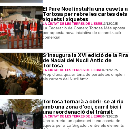
El Pare Noel instal·la una caseta a
Tortosa per rebre les cartes dels
xiquets i xiquetes
LA CIUTAT DE LES TERRES DE L'EBRE
13/12/2025
La Federació de Comerç Tortosa Més aposta
per aquesta nova iniciativa de dinamització
comercial
S’inaugura la XVI edició de la Fira
de Nadal del Nucli Antic de
Tortosa
LA CIUTAT DE LES TERRES DE L'EBRE
07/12/2025
Prop d’una quarantena de paradetes omplen
els carrers del Nucli Antic
Tortosa tornarà a obrir-se al riu
amb una zona d’oci, carril bici i
una reordenació del trànsit
LA CIUTAT DE LES TERRES DE L'EBRE
04/12/2025
Una xurreria, un quiosquet i una caseta de
tiquets per a Lo Sirgador; entre els elements