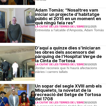
Adam Tomàs: “Nosaltres vam
iniciar un projecte d’habitatge
públic el 2015 en un moment en
què ningú feia res"
LA CIUTAT DE LES TERRES DE L'EBRE
03/11/2025
Entrevista a l'alcalde d'Amposta, Adam Tomàs
D’aquí a quinze dies s’iniciaran
les obres dels ascensors del
pàrquing de l’Hospital Verge de
la Cinta de Tortosa
LA CIUTAT DE LES TERRES DE L'EBRE
30/10/2025
Jordan reconeix que hi haurà afectacions
viàries i carrers tallats
Un sopar del segle XVIII amb els
Miquelets, la novetat de la
recreació del Setge de Tortosa
del 1708
LA CIUTAT DE LES TERRES DE L'EBRE
30/10/2025