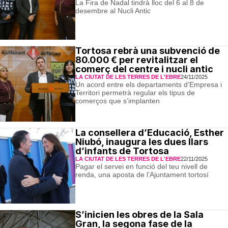
La Fira de Nadal tindrà lloc del 6 al 8 de
desembre al Nucli Antic
Tortosa rebrà una subvenció de
80.000 € per revitalitzar el
comerç del centre i nucli antic
LA CIUTAT DE LES TERRES DE L'EBRE
24/11/2025
Un acord entre els departaments d’Empresa i
Territori permetrà regular els tipus de
comerços que s’implanten
La consellera d’Educació, Esther
Niubó, inaugura les dues llars
d’infants de Tortosa
LA CIUTAT DE LES TERRES DE L'EBRE
22/11/2025
Pagar el servei en funció del teu nivell de
renda, una aposta de l’Ajuntament tortosí
S’inicien les obres de la Sala
Gran, la segona fase de la