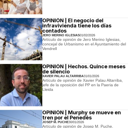
OPINIÓN | El negocio del
infravivienda tiene los días
contados
JERO MERINO IGLESIAS
01/02/2026
Artículo de opinión de Jero Merino Iglesias,
concejal de Urbanismo en el Ayuntamiento del
Vendrell
OPINIÓN | Hechos. Quince meses
de silencio
XAVIER PALAU ALTARRIBA
31/01/2026
Artículo de opinión de Xavier Palau Altarriba,
jefe de la oposición del PP en la Paeria de
Lleida
OPINIÓN | Murphy se mueve en
tren por el Penedès
JOSEP M. PUCHE
30/01/2026
Artículo de opinión de Josep M. Puche,