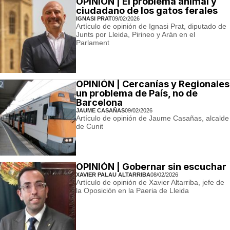
OPINIÓN | El problema animal y
ciudadano de los gatos ferales
IGNASI PRAT
09/02/2026
Artículo de opinión de Ignasi Prat, diputado de
Junts por Lleida, Pirineo y Arán en el
Parlament
OPINIÓN | Cercanías y Regionales
un problema de País, no de
Barcelona
JAUME CASAÑAS
09/02/2026
Artículo de opinión de Jaume Casañas, alcalde
de Cunit
OPINIÓN | Gobernar sin escuchar
XAVIER PALAU ALTARRIBA
08/02/2026
Artículo de opinión de Xavier Altarriba, jefe de
la Oposición en la Paeria de Lleida