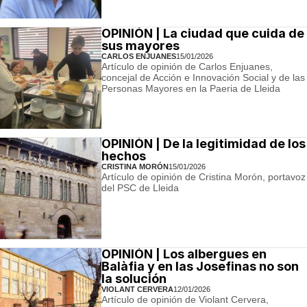
OPINIÓN | La ciudad que cuida de
sus mayores
CARLOS ENJUANES
15/01/2026
Artículo de opinión de Carlos Enjuanes,
concejal de Acción e Innovación Social y de las
Personas Mayores en la Paeria de Lleida
OPINIÓN | De la legitimidad de los
hechos
CRISTINA MORÓN
15/01/2026
Artículo de opinión de Cristina Morón, portavoz
del PSC de Lleida
OPINIÓN | Los albergues en
Balàfia y en las Josefinas no son
la solución
VIOLANT CERVERA
12/01/2026
Artículo de opinión de Violant Cervera,