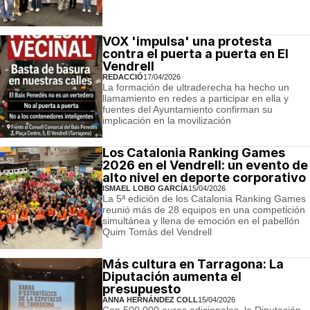
VOX 'impulsa' una protesta
contra el puerta a puerta en El
Vendrell
REDACCIÓ
17/04/2026
La formación de ultraderecha ha hecho un
llamamiento en redes a participar en ella y
fuentes del Ayuntamiento confirman su
implicación en la movilización
Los Catalonia Ranking Games
2026 en el Vendrell: un evento de
alto nivel en deporte corporativo
ISMAEL LOBO GARCÍA
15/04/2026
La 5ª edición de los Catalonia Ranking Games
reunió más de 28 equipos en una competición
simultánea y llena de emoción en el pabellón
Quim Tomàs del Vendrell
Más cultura en Tarragona: La
Diputación aumenta el
presupuesto
ANNA HERNÁNDEZ COLL
15/04/2026
Con 500.000 euros adicionales, la Diputación