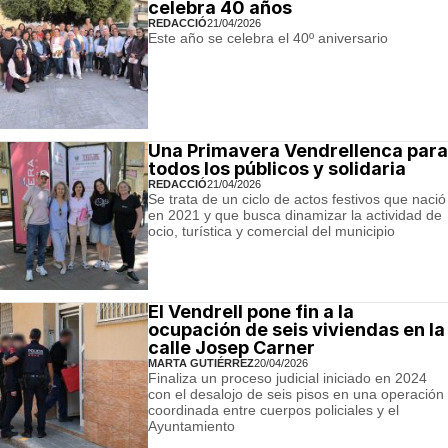
celebra 40 años
REDACCIÓ
21/04/2026
Este año se celebra el 40º aniversario
Una Primavera Vendrellenca para
todos los públicos y solidaria
REDACCIÓ
21/04/2026
Se trata de un ciclo de actos festivos que nació
en 2021 y que busca dinamizar la actividad de
ocio, turística y comercial del municipio
El Vendrell pone fin a la
ocupación de seis viviendas en la
calle Josep Carner
MARTA GUTIÉRREZ
20/04/2026
Finaliza un proceso judicial iniciado en 2024
con el desalojo de seis pisos en una operación
coordinada entre cuerpos policiales y el
Ayuntamiento