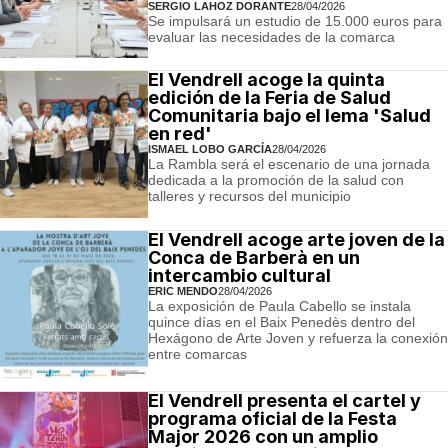
SERGIO LAHOZ DORANTE
28/04/2026
Se impulsará un estudio de 15.000 euros para
evaluar las necesidades de la comarca
El Vendrell acoge la quinta
edición de la Feria de Salud
Comunitaria bajo el lema 'Salud
en red'
ISMAEL LOBO GARCÍA
28/04/2026
La Rambla será el escenario de una jornada
dedicada a la promoción de la salud con
talleres y recursos del municipio
El Vendrell acoge arte joven de la
Conca de Barberà en un
intercambio cultural
ERIC MENDO
28/04/2026
La exposición de Paula Cabello se instala
quince días en el Baix Penedès dentro del
Hexágono de Arte Joven y refuerza la conexión
entre comarcas
El Vendrell presenta el cartel y
programa oficial de la Festa
Major 2026 con un amplio