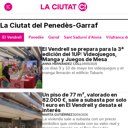
Ir
al
contenido
La Ciutat del Penedès-Garraf
El Vendrell
Penedès
Garraf
Sant Sadurní d'Anoia
Vilafranca 
El Vendrell se prepara para la 3ª
edición del 1UP: Videojuegos,
Manga y Juegos de Mesa
ANNA HERNÁNDEZ COLL
04/05/2026
Los días 9 y 10 de mayo los videojuegos y el
manga llenarán el edificio Tabaris
Un piso de 77 m², valorado en
82.000 €, sale a subasta por solo
1 euro en El Vendrell y desata el
interés
MARTA GUTIÉRREZ
30/04/2026
La vivienda sale a subasta con un precio
simbólico que contrasta con su valor real y