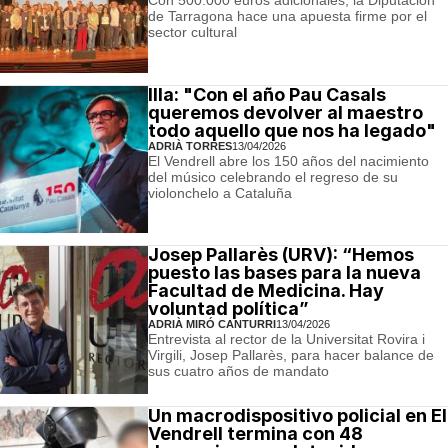
de Tarragona hace una apuesta firme por el
sector cultural
Illa: "Con el año Pau Casals
queremos devolver al maestro
todo aquello que nos ha legado"
ADRIÀ TORRES
13/04/2026
El Vendrell abre los 150 años del nacimiento
del músico celebrando el regreso de su
violonchelo a Cataluña
Josep Pallarès (URV): “Hemos
puesto las bases para la nueva
Facultad de Medicina. Hay
voluntad política”
ADRIÀ MIRÓ CANTURRI
13/04/2026
Entrevista al rector de la Universitat Rovira i
Virgili, Josep Pallarès, para hacer balance de
sus cuatro años de mandato
Un macrodispositivo policial en El
Vendrell termina con 48