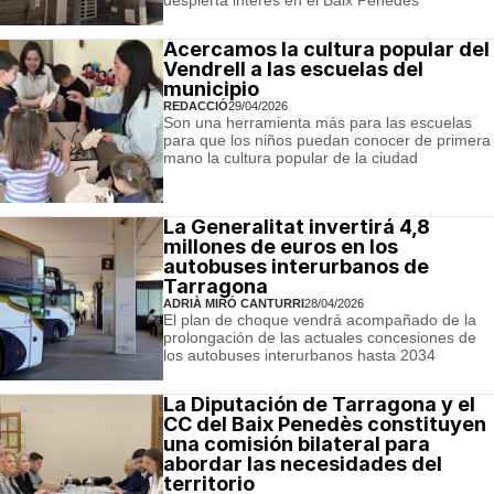
despierta interés en el Baix Penedès
Acercamos la cultura popular del
Vendrell a las escuelas del
municipio
REDACCIÓ
29/04/2026
Son una herramienta más para las escuelas
para que los niños puedan conocer de primera
mano la cultura popular de la ciudad
La Generalitat invertirá 4,8
millones de euros en los
autobuses interurbanos de
Tarragona
ADRIÀ MIRÓ CANTURRI
28/04/2026
El plan de choque vendrá acompañado de la
prolongación de las actuales concesiones de
los autobuses interurbanos hasta 2034
La Diputación de Tarragona y el
CC del Baix Penedès constituyen
una comisión bilateral para
abordar las necesidades del
territorio