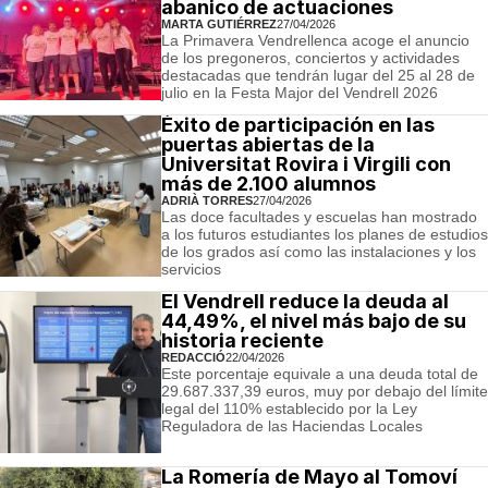
abanico de actuaciones
MARTA GUTIÉRREZ
27/04/2026
La Primavera Vendrellenca acoge el anuncio
de los pregoneros, conciertos y actividades
destacadas que tendrán lugar del 25 al 28 de
julio en la Festa Major del Vendrell 2026
Éxito de participación en las
puertas abiertas de la
Universitat Rovira i Virgili con
más de 2.100 alumnos
ADRIÀ TORRES
27/04/2026
Las doce facultades y escuelas han mostrado
a los futuros estudiantes los planes de estudios
de los grados así como las instalaciones y los
servicios
El Vendrell reduce la deuda al
44,49%, el nivel más bajo de su
historia reciente
REDACCIÓ
22/04/2026
Este porcentaje equivale a una deuda total de
29.687.337,39 euros, muy por debajo del límite
legal del 110% establecido por la Ley
Reguladora de las Haciendas Locales
La Romería de Mayo al Tomoví