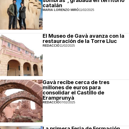
sombras", grabada en territorio
catalán
MARIA LORENZO MIRÓ
11/02/2025
El Museo de Gavà avanza con la
restauración de la Torre Lluc
REDACCIÓ
11/02/2025
Gavà recibe cerca de tres
millones de euros para
consolidar el Castillo de
Eramprunyà
REDACCIÓ
07/02/2025
La primera Feria de Formación