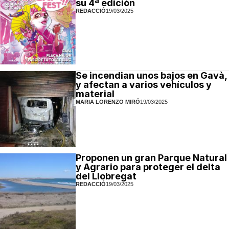
su 4ª edición
REDACCIÓ
19/03/2025
Se incendian unos bajos en Gavà,
y afectan a varios vehículos y
material
MARIA LORENZO MIRÓ
19/03/2025
Proponen un gran Parque Natural
y Agrario para proteger el delta
del Llobregat
REDACCIÓ
19/03/2025