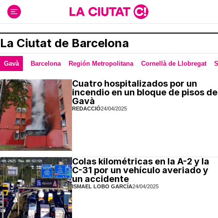
Ir
al
contenido
La Ciutat de Barcelona
Gavà
Barcelona
Región Metropolitana
Cornellà de Llobregat
S
Cuatro hospitalizados por un
incendio en un bloque de pisos de
Gavà
REDACCIÓ
24/04/2025
Colas kilométricas en la A-2 y la
C-31 por un vehículo averiado y
un accidente
ISMAEL LOBO GARCÍA
24/04/2025