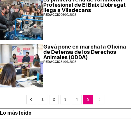
Profesional de El Baix Llobregat
llega a Viladecans
REDACCIÓ
06/02/2025
Gavà pone en marcha la Oficina
de Defensa de los Derechos
Animales (ODDA)
REDACCIÓ
31/01/2025
1
2
3
4
5
Lo más leído