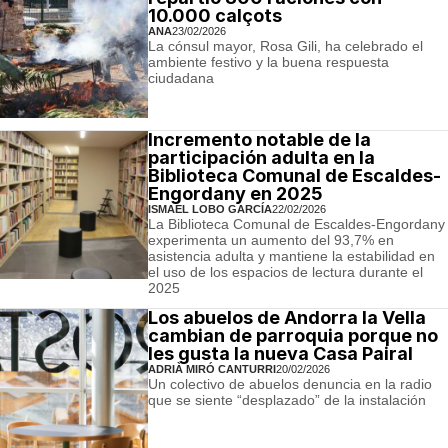
10.000 calçots
ANA
23/02/2026
La cónsul mayor, Rosa Gili, ha celebrado el
ambiente festivo y la buena respuesta
ciudadana
Incremento notable de la
participación adulta en la
Biblioteca Comunal de Escaldes-
Engordany en 2025
ISMAEL LOBO GARCÍA
22/02/2026
La Biblioteca Comunal de Escaldes-Engordany
experimenta un aumento del 93,7% en
asistencia adulta y mantiene la estabilidad en
el uso de los espacios de lectura durante el
2025
Los abuelos de Andorra la Vella
cambian de parroquia porque no
les gusta la nueva Casa Pairal
ADRIÀ MIRÓ CANTURRI
20/02/2026
Un colectivo de abuelos denuncia en la radio
que se siente “desplazado” de la instalación