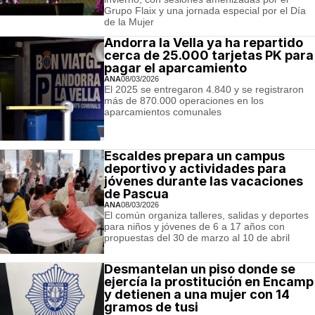
Grupo Flaix y una jornada especial por el Día
de la Mujer
Andorra la Vella ya ha repartido
cerca de 25.000 tarjetas PK para
pagar el aparcamiento
ANA
08/03/2026
El 2025 se entregaron 4.840 y se registraron
más de 870.000 operaciones en los
aparcamientos comunales
Escaldes prepara un campus
deportivo y actividades para
jóvenes durante las vacaciones
de Pascua
ANA
08/03/2026
El común organiza talleres, salidas y deportes
para niños y jóvenes de 6 a 17 años con
propuestas del 30 de marzo al 10 de abril
Desmantelan un piso donde se
ejercía la prostitución en Encamp
y detienen a una mujer con 14
gramos de tusi