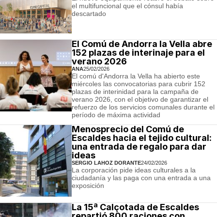
el multifuncional que el cónsul había
descartado
El Comú de Andorra la Vella abre
152 plazas de interinaje para el
verano 2026
ANA
25/02/2026
El comú d'Andorra la Vella ha abierto este
miércoles las convocatorias para cubrir 152
plazas de interinidad para la campaña de
verano 2026, con el objetivo de garantizar el
refuerzo de los servicios comunales durante el
período de máxima actividad
Menosprecio del Comú de
Escaldes hacia el tejido cultural:
una entrada de regalo para dar
ideas
SERGIO LAHOZ DORANTE
24/02/2026
La corporación pide ideas culturales a la
ciudadanía y las paga con una entrada a una
exposición
La 15ª Calçotada de Escaldes
repartió 800 raciones con