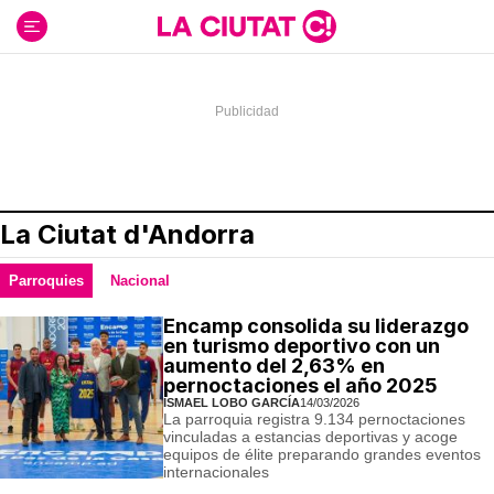
Ir
al
contenido
La Ciutat d'Andorra
Parroquies
Nacional
Encamp consolida su liderazgo
en turismo deportivo con un
aumento del 2,63% en
pernoctaciones el año 2025
ISMAEL LOBO GARCÍA
14/03/2026
La parroquia registra 9.134 pernoctaciones
vinculadas a estancias deportivas y acoge
equipos de élite preparando grandes eventos
internacionales