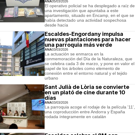
ANA
05/03/2026
El operativo policial se ha desplegado a raíz de
una investigación que apuntaba a este
apartamento, situado en Encamp, en el que se
había detectado una actividad sospechosa
desde hacía
Escaldes-Engordany impulsa
nuevas plantaciones para hacer
una parroquia más verde
ANA
03/03/2026
La actuación se enmarca en la
conmemoración del Día de la Naturaleza, que
se celebra cada 3 de marzo, y pone en valor el
papel de los árboles como elemento de
conexión entre el entorno natural y el tejido
urbano
Sant Julià de Lòria se convierte
en un plató de cine durante 10
días
ANA
03/03/2026
La parroquia acoge el rodaje de la película '11',
una coproducción entre Andorra y España
rodada íntegramente en catalán