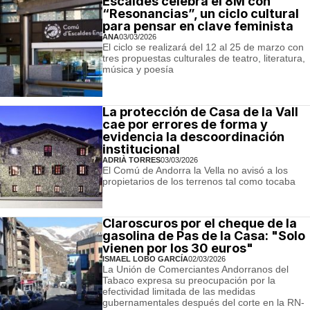
Escaldes celebra el 8M con
“Resonancias”, un ciclo cultural
para pensar en clave feminista
ANA
03/03/2026
El ciclo se realizará del 12 al 25 de marzo con
tres propuestas culturales de teatro, literatura,
música y poesía
La protección de Casa de la Vall
cae por errores de forma y
evidencia la descoordinación
institucional
ADRIÀ TORRES
03/03/2026
El Comú de Andorra la Vella no avisó a los
propietarios de los terrenos tal como tocaba
Claroscuros por el cheque de la
gasolina de Pas de la Casa: "Solo
vienen por los 30 euros"
ISMAEL LOBO GARCÍA
02/03/2026
La Unión de Comerciantes Andorranos del
Tabaco expresa su preocupación por la
efectividad limitada de las medidas
gubernamentales después del corte en la RN-