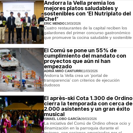
Andorra la Vella premia los
mejores platos saludables y
sostenibles con ‘El Nutriplato del
Chef’
ERIC MENDO
13/03/2026
Cuatro restaurantes de la capital reciben los
galardones del primer concurso gastronómico
que promueve la cocina saludable y sostenible
El Comú se pone un 55% de
cumplimiento del mandato con
proyectos que aún ni han
empezado
ADRIÀ MIRÓ CANTURRI
11/03/2026
Andorra la Vella crea un 'portal de
transparencia' con criterios de ejecución
dudosos
El après-ski Cota 1.300 de Ordino
cierra la temporada con cerca de
2.000 asistentes y un gran éxito
musical
ISMAEL LOBO GARCÍA
09/03/2026
La iniciativa del Comú de Ordino ofrece ocio y
dinamización en la parroquia durante el
invierno, con sesiones amenizadas por el