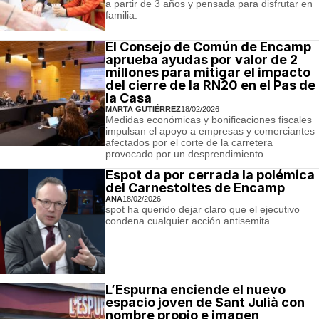
a partir de 3 años y pensada para disfrutar en
familia.
El Consejo de Común de Encamp
aprueba ayudas por valor de 2
millones para mitigar el impacto
del cierre de la RN20 en el Pas de
la Casa
MARTA GUTIÉRREZ
18/02/2026
Medidas económicas y bonificaciones fiscales
impulsan el apoyo a empresas y comerciantes
afectados por el corte de la carretera
provocado por un desprendimiento
Espot da por cerrada la polémica
del Carnestoltes de Encamp
ANA
18/02/2026
spot ha querido dejar claro que el ejecutivo
condena cualquier acción antisemita
L’Espurna enciende el nuevo
espacio joven de Sant Julià con
nombre propio e imagen