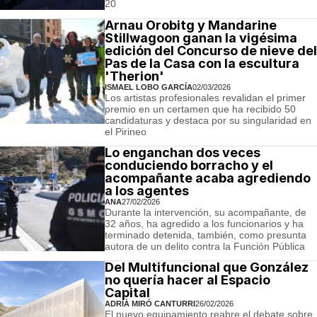
20
Arnau Orobitg y Mandarine
Stillwagoon ganan la vigésima
edición del Concurso de nieve del
Pas de la Casa con la escultura
'Therion'
ISMAEL LOBO GARCÍA
02/03/2026
Los artistas profesionales revalidan el primer
premio en un certamen que ha recibido 50
candidaturas y destaca por su singularidad en
el Pirineo
Lo enganchan dos veces
conduciendo borracho y el
acompañante acaba agrediendo
a los agentes
ANA
27/02/2026
Durante la intervención, su acompañante, de
32 años, ha agredido a los funcionarios y ha
terminado detenida, también, como presunta
autora de un delito contra la Función Pública
Del Multifuncional que González
no quería hacer al Espacio
Capital
ADRIÀ MIRÓ CANTURRI
26/02/2026
El nuevo equipamiento reabre el debate sobre