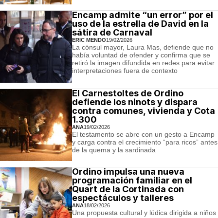
Encamp admite “un error” por el
uso de la estrella de David en la
sátira de Carnaval
ERIC MENDO
19/02/2026
La cónsul mayor, Laura Mas, defiende que no
había voluntad de ofender y confirma que se
retiró la imagen difundida en redes para evitar
interpretaciones fuera de contexto
El Carnestoltes de Ordino
defiende los ninots y dispara
contra comunes, vivienda y Cota
1.300
ANA
19/02/2026
El testamento se abre con un gesto a Encamp
y carga contra el crecimiento “para ricos” antes
de la quema y la sardinada
Ordino impulsa una nueva
programación familiar en el
Quart de la Cortinada con
espectáculos y talleres
ANA
18/02/2026
Una propuesta cultural y lúdica dirigida a niños