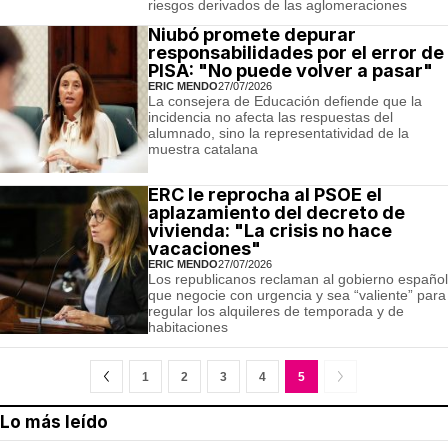
riesgos derivados de las aglomeraciones
Niubó promete depurar
responsabilidades por el error de
PISA: "No puede volver a pasar"
ERIC MENDO
27/07/2026
La consejera de Educación defiende que la
incidencia no afecta las respuestas del
alumnado, sino la representatividad de la
muestra catalana
ERC le reprocha al PSOE el
aplazamiento del decreto de
vivienda: "La crisis no hace
vacaciones"
ERIC MENDO
27/07/2026
Los republicanos reclaman al gobierno español
que negocie con urgencia y sea “valiente” para
regular los alquileres de temporada y de
habitaciones
1
2
3
4
5
Lo más leído