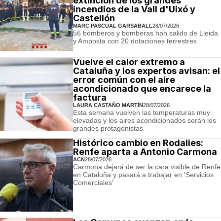
extinción de los grandes
incendios de la Vall d'Uixó y
Castellón
MARC PASCUAL GARSABALL
28/07/2026
56 bomberos y bomberas han salido de Lleida
y Amposta con 20 dotaciones terrestres
Vuelve el calor extremo a
Cataluña y los expertos avisan: el
error común con el aire
acondicionado que encarece la
factura
LAURA CASTAÑO MARTÍN
28/07/2026
Esta semana vuelven las temperaturas muy
elevadas y los aires acondicionados serán los
grandes protagonistas
Histórico cambio en Rodalies:
Renfe aparta a Antonio Carmona
ACN
28/07/2026
Carmona dejará de ser la cara visible de Renfe
en Cataluña y pasará a trabajar en 'Servicios
Comerciales'