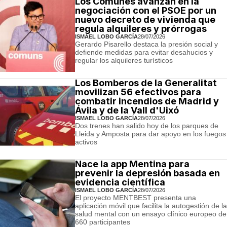
Los Comunes avanzan en la
negociación con el PSOE por un
nuevo decreto de vivienda que
regula alquileres y prórrogas
ISMAEL LOBO GARCÍA
28/07/2026
Gerardo Pisarello destaca la presión social y
defiende medidas para evitar desahucios y
regular los alquileres turísticos
Los Bomberos de la Generalitat
movilizan 56 efectivos para
combatir incendios de Madrid y
Ávila y de la Vall d'Uixó
ISMAEL LOBO GARCÍA
28/07/2026
Dos trenes han salido hoy de los parques de
Lleida y Amposta para dar apoyo en los fuegos
activos
Nace la app Mentina para
prevenir la depresión basada en
evidencia científica
ISMAEL LOBO GARCÍA
28/07/2026
El proyecto MENTBEST presenta una
aplicación móvil que facilita la autogestión de la
salud mental con un ensayo clínico europeo de
660 participantes