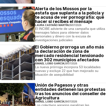
Alerta de los Mossos por la
estafa que suplanta a la policía y
te acusa de ver pornografía: qué
hacer si recibes el mensaje
LAURA CASTAÑO MARTÍN
28/07/2026
El INCIBE advierte de una campaña que utiliza
mensajes falsos para obtener datos
personales y dinero con la excusa de
investigaciones judiciales
El Gobierno prorroga un año más
la declaración de zona de
mercado residencial tensionado
con 302 municipios afectados
ISMAEL LOBO GARCÍA
28/07/2026
La nueva prórroga incorpora 53 localidades
nuevas y excluye 22 que han mejorado su
situación de asequibilidad
Unión de Pagesos y otras
entidades detienen las protestas
tras los anuncios del conseller de
Agricultura
ISMAEL LOBO GARCÍA
28/07/2026
Los colectivos agrarios paralizan las