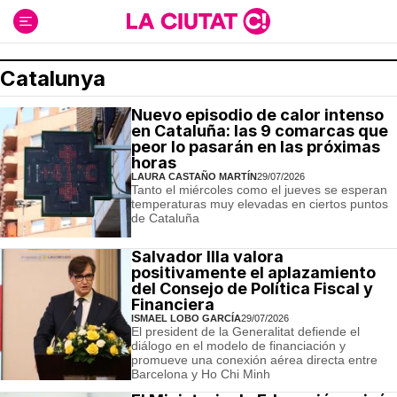
Ir
al
contenido
Catalunya
Nuevo episodio de calor intenso
en Cataluña: las 9 comarcas que
peor lo pasarán en las próximas
horas
LAURA CASTAÑO MARTÍN
29/07/2026
Tanto el miércoles como el jueves se esperan
temperaturas muy elevadas en ciertos puntos
de Cataluña
Salvador Illa valora
positivamente el aplazamiento
del Consejo de Política Fiscal y
Financiera
ISMAEL LOBO GARCÍA
29/07/2026
El president de la Generalitat defiende el
diálogo en el modelo de financiación y
promueve una conexión aérea directa entre
Barcelona y Ho Chi Minh