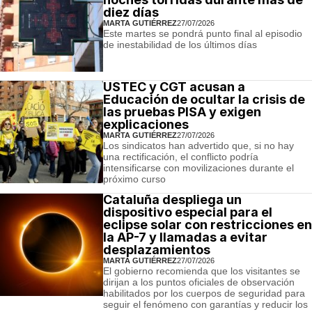
diez días
MARTA GUTIÉRREZ
27/07/2026
Este martes se pondrá punto final al episodio
de inestabilidad de los últimos días
USTEC y CGT acusan a
Educación de ocultar la crisis de
las pruebas PISA y exigen
explicaciones
MARTA GUTIÉRREZ
27/07/2026
Los sindicatos han advertido que, si no hay
una rectificación, el conflicto podría
intensificarse con movilizaciones durante el
próximo curso
Cataluña despliega un
dispositivo especial para el
eclipse solar con restricciones en
la AP-7 y llamadas a evitar
desplazamientos
MARTA GUTIÉRREZ
27/07/2026
El gobierno recomienda que los visitantes se
dirijan a los puntos oficiales de observación
habilitados por los cuerpos de seguridad para
seguir el fenómeno con garantías y reducir los