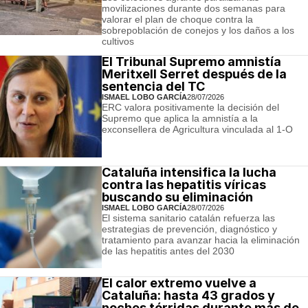
movilizaciones durante dos semanas para
valorar el plan de choque contra la
sobrepoblación de conejos y los daños a los
cultivos
El Tribunal Supremo amnistía
Meritxell Serret después de la
sentencia del TC
ISMAEL LOBO GARCÍA
28/07/2026
ERC valora positivamente la decisión del
Supremo que aplica la amnistía a la
exconsellera de Agricultura vinculada al 1-O
Cataluña intensifica la lucha
contra las hepatitis víricas
buscando su eliminación
ISMAEL LOBO GARCÍA
28/07/2026
El sistema sanitario catalán refuerza las
estrategias de prevención, diagnóstico y
tratamiento para avanzar hacia la eliminación
de las hepatitis antes del 2030
El calor extremo vuelve a
Cataluña: hasta 43 grados y
noches tórridas durante más de