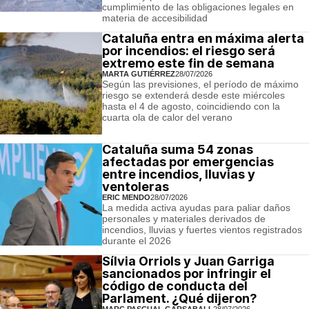
cumplimiento de las obligaciones legales en
materia de accesibilidad
Cataluña entra en máxima alerta
por incendios: el riesgo será
extremo este fin de semana
MARTA GUTIÉRREZ
28/07/2026
Según las previsiones, el período de máximo
riesgo se extenderá desde este miércoles
hasta el 4 de agosto, coincidiendo con la
cuarta ola de calor del verano
Cataluña suma 54 zonas
afectadas por emergencias
entre incendios, lluvias y
ventoleras
ERIC MENDO
28/07/2026
La medida activa ayudas para paliar daños
personales y materiales derivados de
incendios, lluvias y fuertes vientos registrados
durante el 2026
Sílvia Orriols y Juan Garriga
sancionados por infringir el
código de conducta del
Parlament. ¿Qué dijeron?
MARC PASCUAL GARSABALL
28/07/2026