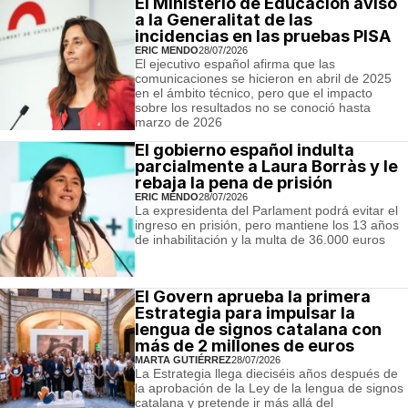
El Ministerio de Educación avisó
a la Generalitat de las
incidencias en las pruebas PISA
ERIC MENDO
28/07/2026
El ejecutivo español afirma que las
comunicaciones se hicieron en abril de 2025
en el ámbito técnico, pero que el impacto
sobre los resultados no se conoció hasta
marzo de 2026
El gobierno español indulta
parcialmente a Laura Borràs y le
rebaja la pena de prisión
ERIC MENDO
28/07/2026
La expresidenta del Parlament podrá evitar el
ingreso en prisión, pero mantiene los 13 años
de inhabilitación y la multa de 36.000 euros
El Govern aprueba la primera
Estrategia para impulsar la
lengua de signos catalana con
más de 2 millones de euros
MARTA GUTIÉRREZ
28/07/2026
La Estrategia llega dieciséis años después de
la aprobación de la Ley de la lengua de signos
catalana y pretende ir más allá del