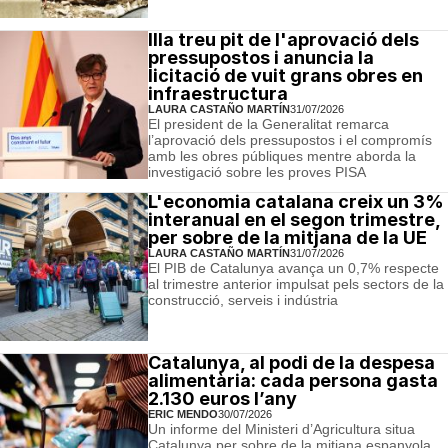
Illa treu pit de l'aprovació dels
pressupostos i anuncia la
licitació de vuit grans obres en
infraestructura
LAURA CASTAÑO MARTÍN
31/07/2026
El president de la Generalitat remarca
l’aprovació dels pressupostos i el compromís
amb les obres públiques mentre aborda la
investigació sobre les proves PISA
L'economia catalana creix un 3%
interanual en el segon trimestre,
per sobre de la mitjana de la UE
LAURA CASTAÑO MARTÍN
31/07/2026
El PIB de Catalunya avança un 0,7% respecte
al trimestre anterior impulsat pels sectors de la
construcció, serveis i indústria
Catalunya, al podi de la despesa
alimentària: cada persona gasta
2.130 euros l’any
ERIC MENDO
30/07/2026
Un informe del Ministeri d’Agricultura situa
Catalunya per sobre de la mitjana espanyola,