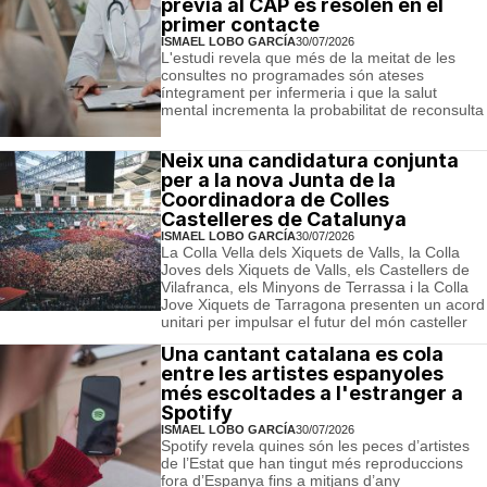
prèvia al CAP es resolen en el
primer contacte
ISMAEL LOBO GARCÍA
30/07/2026
L'estudi revela que més de la meitat de les
consultes no programades són ateses
íntegrament per infermeria i que la salut
mental incrementa la probabilitat de reconsulta
Neix una candidatura conjunta
per a la nova Junta de la
Coordinadora de Colles
Castelleres de Catalunya
ISMAEL LOBO GARCÍA
30/07/2026
La Colla Vella dels Xiquets de Valls, la Colla
Joves dels Xiquets de Valls, els Castellers de
Vilafranca, els Minyons de Terrassa i la Colla
Jove Xiquets de Tarragona presenten un acord
unitari per impulsar el futur del món casteller
Una cantant catalana es cola
entre les artistes espanyoles
més escoltades a l'estranger a
Spotify
ISMAEL LOBO GARCÍA
30/07/2026
Spotify revela quines són les peces d’artistes
de l’Estat que han tingut més reproduccions
fora d’Espanya fins a mitjans d’any