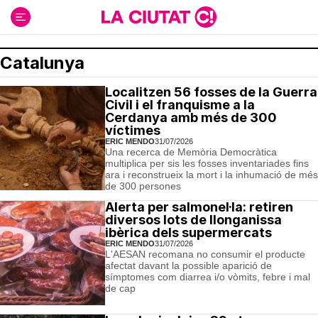
Ir
al
contenido
Catalunya
Localitzen 56 fosses de la Guerra
Civil i el franquisme a la
Cerdanya amb més de 300
víctimes
ERIC MENDO
31/07/2026
Una recerca de Memòria Democràtica
multiplica per sis les fosses inventariades fins
ara i reconstrueix la mort i la inhumació de més
de 300 persones
Alerta per salmonel·la: retiren
diversos lots de llonganissa
ibèrica dels supermercats
ERIC MENDO
31/07/2026
L'AESAN recomana no consumir el producte
afectat davant la possible aparició de
símptomes com diarrea i/o vòmits, febre i mal
de cap