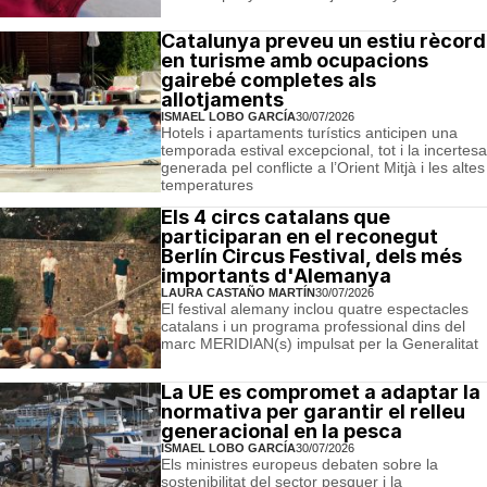
Catalunya preveu un estiu rècord
en turisme amb ocupacions
gairebé completes als
allotjaments
ISMAEL LOBO GARCÍA
30/07/2026
Hotels i apartaments turístics anticipen una
temporada estival excepcional, tot i la incertesa
generada pel conflicte a l’Orient Mitjà i les altes
temperatures
Els 4 circs catalans que
participaran en el reconegut
Berlín Circus Festival, dels més
importants d'Alemanya
LAURA CASTAÑO MARTÍN
30/07/2026
El festival alemany inclou quatre espectacles
catalans i un programa professional dins del
marc MERIDIAN(s) impulsat per la Generalitat
La UE es compromet a adaptar la
normativa per garantir el relleu
generacional en la pesca
ISMAEL LOBO GARCÍA
30/07/2026
Els ministres europeus debaten sobre la
sostenibilitat del sector pesquer i la