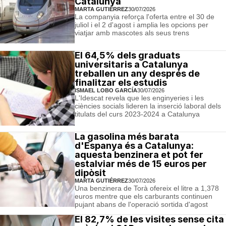
Catalunya
MARTA GUTIÉRREZ
30/07/2026
La companyia reforça l'oferta entre el 30 de
juliol i el 2 d'agost i amplia les opcions per
viatjar amb mascotes als seus trens
El 64,5% dels graduats
universitaris a Catalunya
treballen un any després de
finalitzar els estudis
ISMAEL LOBO GARCÍA
30/07/2026
L'Idescat revela que les enginyeries i les
ciències socials lideren la inserció laboral dels
titulats del curs 2023-2024 a Catalunya
La gasolina més barata
d'Espanya és a Catalunya:
aquesta benzinera et pot fer
estalviar més de 15 euros per
dipòsit
MARTA GUTIÉRREZ
30/07/2026
Una benzinera de Torà ofereix el litre a 1,378
euros mentre que els carburants continuen
pujant abans de l'operació sortida d'agost
El 82,7% de les visites sense cita