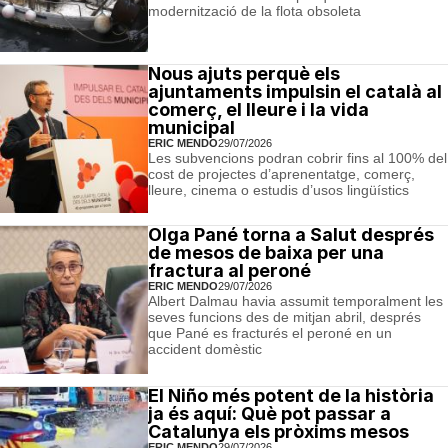
modernització de la flota obsoleta
Nous ajuts perquè els
ajuntaments impulsin el català al
comerç, el lleure i la vida
municipal
ERIC MENDO
29/07/2026
Les subvencions podran cobrir fins al 100% del
cost de projectes d’aprenentatge, comerç,
lleure, cinema o estudis d’usos lingüístics
Olga Pané torna a Salut després
de mesos de baixa per una
fractura al peroné
ERIC MENDO
29/07/2026
Albert Dalmau havia assumit temporalment les
seves funcions des de mitjan abril, després
que Pané es fracturés el peroné en un
accident domèstic
El Niño més potent de la història
ja és aquí: Què pot passar a
Catalunya els pròxims mesos
ERIC MENDO
29/07/2026