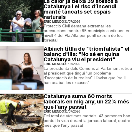
La calor ja deixa 39 atesos a
Catalunya i el risc d’incendi
manté tancats set espais
naturals
ERIC MENDO
31/07/2026
Protecció Civil demana extremar les
precaucions mentre 95 municipis continuen en
nivell 4 del Pla Alfa per perill extrem de foc
forestal
Albiach titlla de "triomfalista" el
balanç d'Illa: "No sé en quina
Catalunya viu el president"
ERIC MENDO
31/07/2026
La presidenta dels Comuns al Parlament retreu
al president que tingui “un problema
d’acceptació de la realitat” i l’avisa que “se li
han acabat les excuses”
Catalunya suma 60 morts
laborals en mig any, un 22% més
que l’any passat
ERIC MENDO
31/07/2026
Del total de víctimes mortals, 43 persones han
perdut la vida durant la jornada laboral, quatre
més que l’any passat