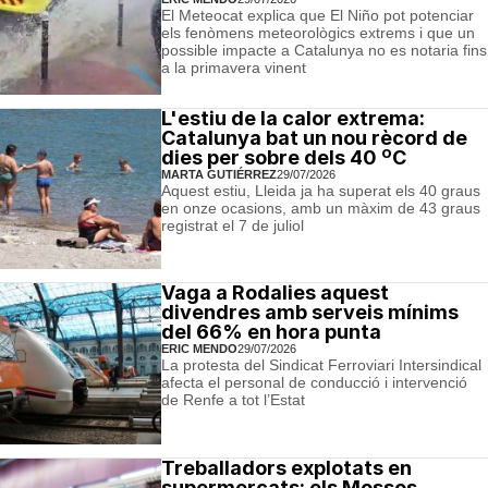
El Meteocat explica que El Niño pot potenciar
els fenòmens meteorològics extrems i que un
possible impacte a Catalunya no es notaria fins
a la primavera vinent
L'estiu de la calor extrema:
Catalunya bat un nou rècord de
dies per sobre dels 40 ºC
MARTA GUTIÉRREZ
29/07/2026
Aquest estiu, Lleida ja ha superat els 40 graus
en onze ocasions, amb un màxim de 43 graus
registrat el 7 de juliol
Vaga a Rodalies aquest
divendres amb serveis mínims
del 66% en hora punta
ERIC MENDO
29/07/2026
La protesta del Sindicat Ferroviari Intersindical
afecta el personal de conducció i intervenció
de Renfe a tot l’Estat
Treballadors explotats en
supermercats: els Mossos