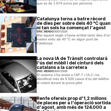
que és de 1.874 euros per persona
Catalunya torna a batre rècord
de dies per sobre dels 40 °C quan
ni tan sols ha començat l'agost
ERIC MENDO
30/07/2026
Mai aquest segle s'havia arribat tants dies d'un
mateix estiu als 40 °C en algun punt de
Catalunya
La nova IA de Trànsit controlarà
l'ús del mòbil i del cinturó dels
catalans a la carretera
ERIC MENDO
30/07/2026
El sistema s’ha testat a l’AP-7 i l’A-2 i ha
identificat més de 8.500 casos d’ús del telèfon
al volant durant la prova pilot
Renfe ofereix prop d'1,2 milions
de places per a l'operació sortida
d'agost, amb més de 124.000 a