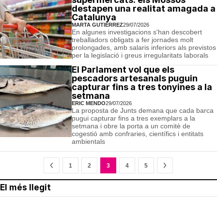
destapen una realitat amagada a
Catalunya
MARTA GUTIÉRREZ
29/07/2026
En algunes investigacions s'han descobert
treballadors obligats a fer jornades molt
prolongades, amb salaris inferiors als previstos
per la legislació i greus irregularitats laborals
El Parlament vol que els
pescadors artesanals puguin
capturar fins a tres tonyines a la
setmana
ERIC MENDO
29/07/2026
La proposta de Junts demana que cada barca
pugui capturar fins a tres exemplars a la
setmana i obre la porta a un comitè de
cogestió amb confraries, científics i entitats
ambientals
1
2
3
4
5
El més llegit